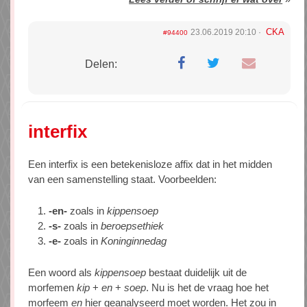
CKA
23.06.2019 20:10
#94400
Delen:
interfix
Een interfix is een betekenisloze affix dat in het midden
van een samenstelling staat. Voorbeelden:
-en-
zoals in
kippensoep
-s-
zoals in
beroepsethiek
-e-
zoals in
Koninginnedag
Een woord als
kippensoep
bestaat duidelijk uit de
morfemen
kip
+
en
+
soep
. Nu is het de vraag hoe het
morfeem
en
hier geanalyseerd moet worden. Het zou in