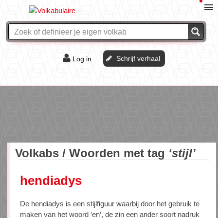
Schrijf verhaal
Log in
De of het?
Vraag & antwoord
Webshop
Volkabs / Woorden met tag
‘stijl’
hendiadys
De hendiadys is een stijlfiguur waarbij door het gebruik te
maken van het woord ‘en’, de zin een ander soort nadruk