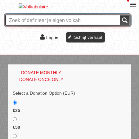
Schrijf verhaal
Log in
De of het?
Vraag & antwoord
DONATE MONTHLY
Webshop
DONATE ONCE ONLY
Select a Donation Option
(EUR)
€25
€50