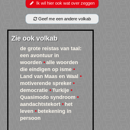
Ik wil hier ook wat over zeggen
Geef me een andere volkab
Zie ook volkab
de grote reistas van taal:
een avontuur in
woorden
alle woorden
die eindigen op isme
Land van Maas en Waal
motiverende spreker
democratie
Turkije
Quasimodo syndroom
aandachtstekort
het
leven
betekening in
persoon