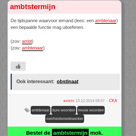
ambtstermijn
De tijdspanne waarvoor iemand (lees: een
ambtenaar
)
een bepaalde functie mag uitoefenen.
(zov:
ambt
)
(zov:
ambtenaar
)
Ook interessant:
obstinaat
CKA
10.12.2014 09:57
#45655
ambtenaar
dure woorden
mooie woorden
overheidsmedewerker
Bestel de
ambtstermijn
mok.