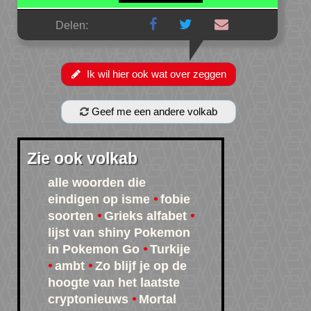
Delen:
Ik wil hier ook wat over zeggen
Geef me een andere volkab
Zie ook volkab
alle woorden die
eindigen op isme
fobie
soorten
Grieks alfabet
lijst van shiny Pokemon
in Pokemon Go
Turkije
ambt
Zo blijf je op de
hoogte van het laatste
cryptonieuws
Mortal