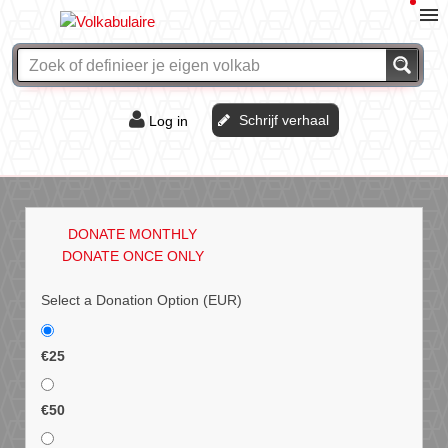
Schrijf verhaal
Log in
De of het?
Vraag & antwoord
DONATE MONTHLY
Webshop
DONATE ONCE ONLY
Select a Donation Option
(EUR)
€25
€50