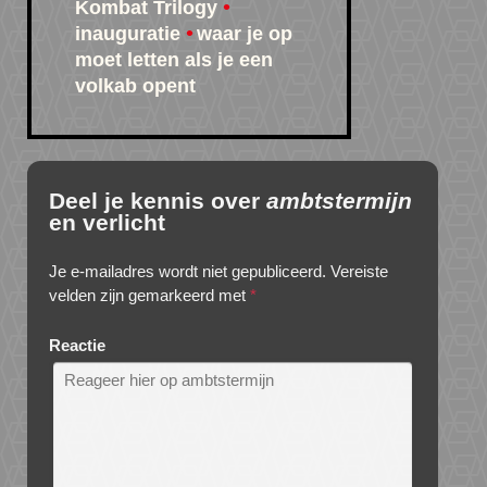
Kombat Trilogy
inauguratie
waar je op
moet letten als je een
volkab opent
Deel je kennis over
ambtstermijn
en verlicht
Je e-mailadres wordt niet gepubliceerd.
Vereiste
velden zijn gemarkeerd met
*
Reactie