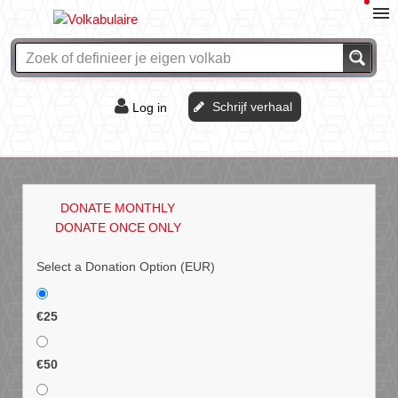
Schrijf verhaal
Log in
De of het?
Vraag & antwoord
DONATE MONTHLY
Webshop
DONATE ONCE ONLY
Select a Donation Option
(EUR)
€25
€50