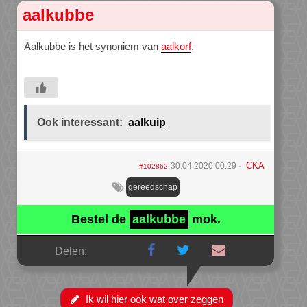
aalkubbe
Aalkubbe is het synoniem van
aalkorf
.
Ook interessant:
aalkuip
CKA
30.04.2020 00:29
#102862
gereedschap
Bestel de
aalkubbe
mok.
Delen:
Ik wil hier ook wat over zeggen