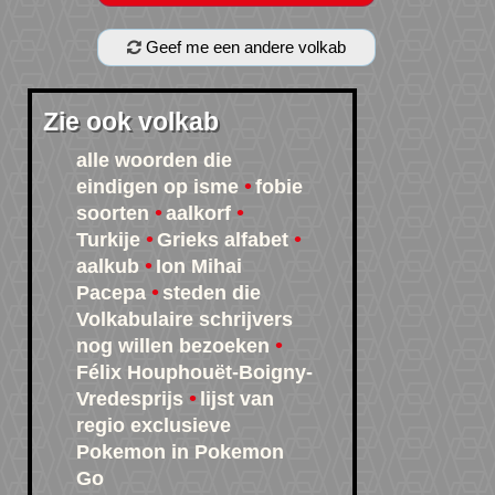
Geef me een andere volkab
Zie ook volkab
alle woorden die
eindigen op isme
fobie
soorten
aalkorf
Turkije
Grieks alfabet
aalkub
Ion Mihai
Pacepa
steden die
Volkabulaire schrijvers
nog willen bezoeken
Félix Houphouët-Boigny-
Vredesprijs
lijst van
regio exclusieve
Pokemon in Pokemon
Go