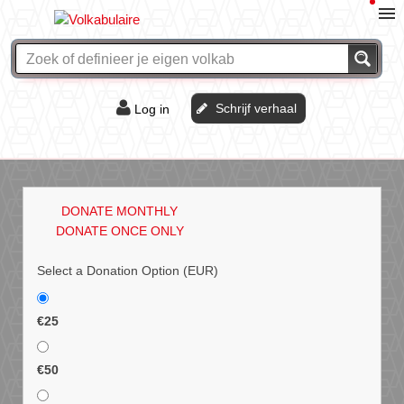
Schrijf verhaal
Log in
De of het?
Vraag & antwoord
DONATE MONTHLY
Webshop
DONATE ONCE ONLY
Select a Donation Option
(EUR)
€25
€50