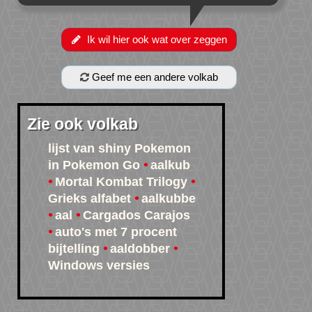
Ik wil hier ook wat over zeggen
Geef me een andere volkab
Zie ook volkab
lijst van shiny Pokemon
in Pokemon Go
aalkub
Mortal Kombat Trilogy
Grieks alfabet
aalkubbe
aal
Cargados Carajos
auto's met 7 procent
bijtelling
aaldobber
Windows versies