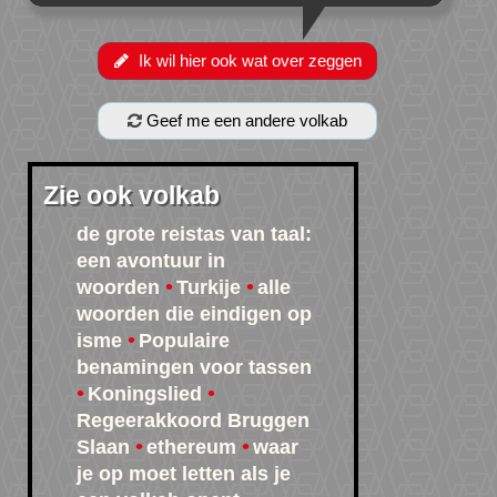
Ik wil hier ook wat over zeggen
Geef me een andere volkab
Zie ook volkab
de grote reistas van taal:
een avontuur in
woorden
Turkije
alle
woorden die eindigen op
isme
Populaire
benamingen voor tassen
Koningslied
Regeerakkoord Bruggen
Slaan
ethereum
waar
je op moet letten als je