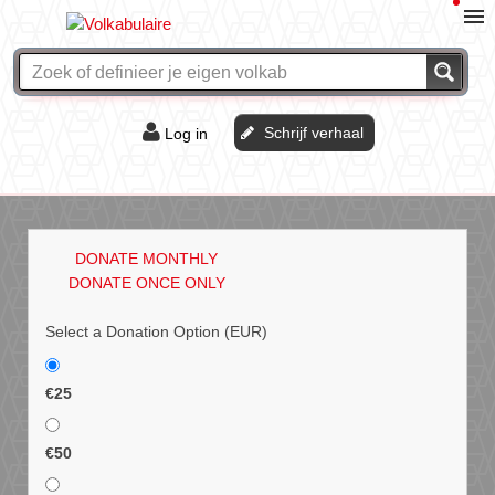
Schrijf verhaal
Log in
De of het?
Vraag & antwoord
DONATE MONTHLY
Webshop
DONATE ONCE ONLY
Select a Donation Option
(EUR)
€25
€50