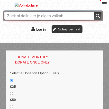
Schrijf verhaal
Log in
De of het?
Vraag & antwoord
DONATE MONTHLY
Webshop
DONATE ONCE ONLY
Select a Donation Option
(EUR)
€25
€50