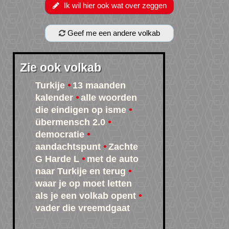
Ik wil hier ook wat over zeggen
Geef me een andere volkab
Zie ook volkab
Turkije
13 maanden
kalender
alle woorden
die eindigen op isme
übermensch 2.0
democratie
aandachtspunt
Zachte
G Harde L
met de auto
naar Turkije en terug
waar je op moet letten
als je een volkab opent
vader die vreemdgaat