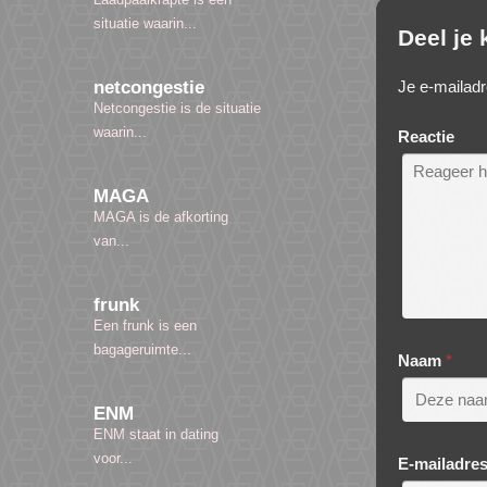
situatie waarin...
Deel je
Je e-mailadr
netcongestie
Netcongestie is de situatie
waarin...
Reactie
MAGA
MAGA is de afkorting
van...
frunk
Een frunk is een
bagageruimte...
Naam
*
ENM
ENM staat in dating
voor...
E-mailadre