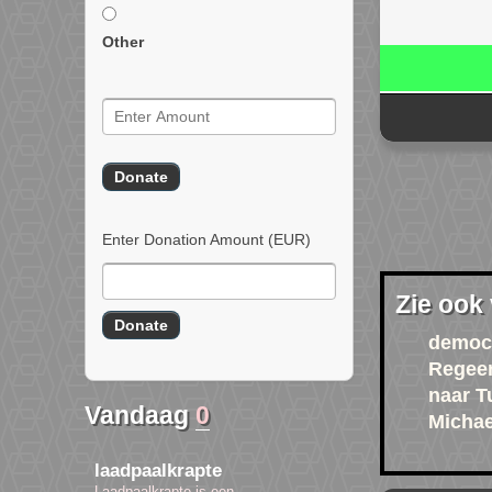
Other
Enter Donation Amount
(EUR)
Zie ook
democr
Regee
naar T
Vandaag
0
Michae
laadpaalkrapte
Laadpaalkrapte is een