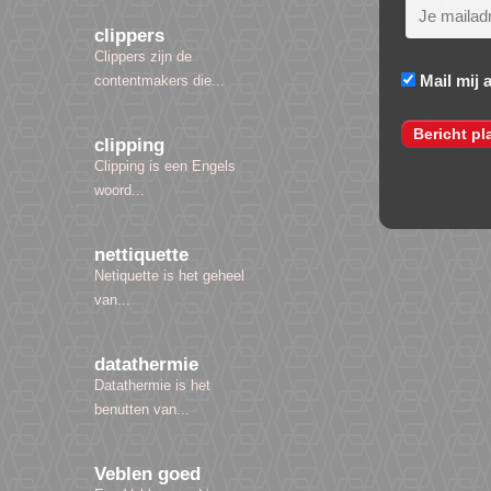
clippers
Clippers zijn de
Mail mij 
contentmakers die...
clipping
Clipping is een Engels
woord...
nettiquette
Netiquette is het geheel
van...
datathermie
Datathermie is het
benutten van...
Veblen goed