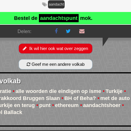
aandacht
Bestel de
aandachtspunt
mok.
Delen:
Ik wil hier ook wat over zeggen
Geef me een andere volkab
 volkab
atie
alle woorden die eindigen op isme
Turkije
rakkoord Bruggen Slaan
BH of Beha?
met de auto
urkije en terug
punt
ethereum
aandachtshoer
l Ballack