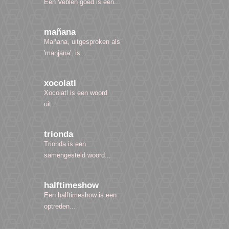
Een Veblen goed is een...
mañana
Mañana, uitgesproken als
'manjana', is...
xocolatl
Xocolatl is een woord
uit...
trionda
Trionda is een
samengesteld woord...
halftimeshow
Een halftimeshow is een
optreden...