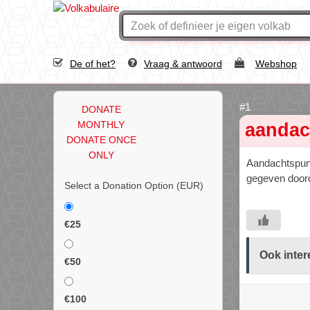
De of het?
Vraag & antwoord
Webshop
DONATE
MONTHLY
aandac
DONATE ONCE
ONLY
Aandachtspunt
gegeven doorda
Select a Donation Option
(EUR)
€25
Ook inter
€50
€100