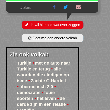
Delen:
Ik wil hier ook wat over zeggen
Geef me een andere volkab
Zie ook volkab
Turkije
met de auto naar
Turkije en terug
alle
woorden die eindigen op
isme
Zachte G Harde L
übermensch 2.0
democratie
fobie
soorten
het leven
de
derde zijn in een relatie