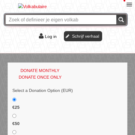
Schrijf verhaal
Log in
De of het?
Vraag & antwoord
DONATE MONTHLY
Webshop
DONATE ONCE ONLY
Select a Donation Option
(EUR)
€25
€50