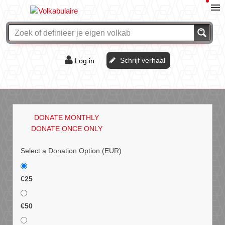
Schrijf verhaal
Log in
De of het?
Vraag & antwoord
DONATE MONTHLY
Webshop
DONATE ONCE ONLY
Select a Donation Option
(EUR)
€25
€50