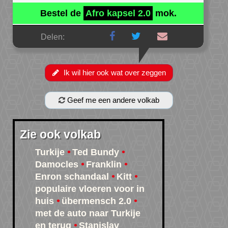
Bestel de
Afro kapsel 2.0
mok.
Delen:
Ik wil hier ook wat over zeggen
Geef me een andere volkab
Zie ook volkab
Turkije
Ted Bundy
Damocles
Franklin
Enron schandaal
Kitt
populaire vloeren voor in
huis
übermensch 2.0
met de auto naar Turkije
en terug
Stanislav