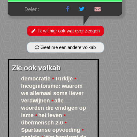
Delen:
Ik wil hier ook wat over zeggen
Geef me een andere volkab
Zie ook volkab
democratie
Turkije
Incognitoïsme: waarom
we allemaal soms liever
verdwijnen
alle
woorden die eindigen op
isme
het leven
übermensch 2.0
Spartaanse opvoeding