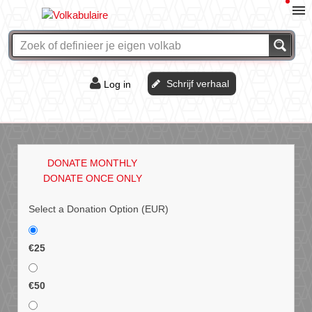
Schrijf verhaal
Log in
De of het?
Vraag & antwoord
DONATE MONTHLY
Webshop
DONATE ONCE ONLY
Select a Donation Option
(EUR)
€25
€50