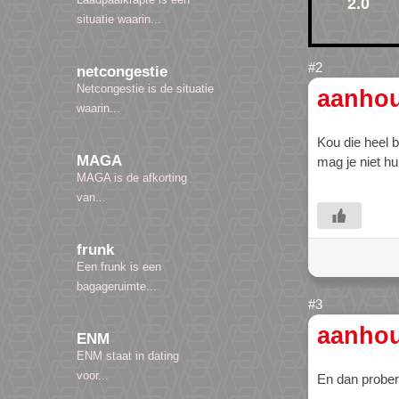
2.0
situatie waarin...
netcongestie
Netcongestie is de situatie
aanhou
waarin...
Kou die heel b
MAGA
mag je niet hu
MAGA is de afkorting
van...
frunk
Een frunk is een
bagageruimte...
aanhou
ENM
ENM staat in dating
voor...
En dan prober