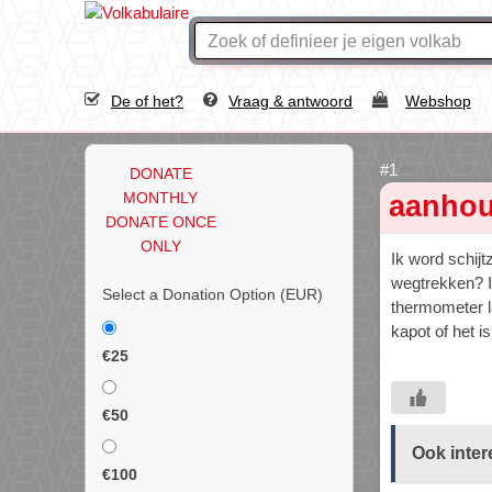
De of het?
Vraag & antwoord
Webshop
DONATE
MONTHLY
aanhou
DONATE ONCE
ONLY
Ik word schijt
wegtrekken? I
Select a Donation Option
(EUR)
thermometer la
kapot of het is
€25
€50
Ook inter
€100