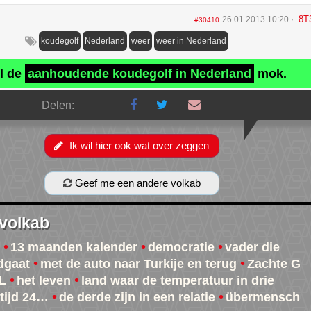
8T
26.01.2013 10:20
#30410
koudegolf
Nederland
weer
weer in Nederland
l de
aanhoudende koudegolf in Nederland
mok.
Delen:
Ik wil hier ook wat over zeggen
Geef me een andere volkab
 volkab
13 maanden kalender
democratie
vader die
dgaat
met de auto naar Turkije en terug
Zachte G
L
het leven
land waar de temperatuur in drie
tijd 24…
de derde zijn in een relatie
übermensch