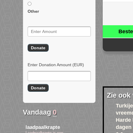
Other
Beste
Enter Donation Amount
(EUR)
Zie ook
Turkije
Vandaag
0
vreem
Harde 
dagen 
laadpaalkrapte
Laadpaalkrapte is een