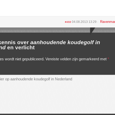
Ravenma
04.08.2013 13:29
#468
 kennis over
aanhoudende koudegolf in
nd
en verlicht
es wordt niet gepubliceerd.
Vereiste velden zijn gemarkeerd met
*