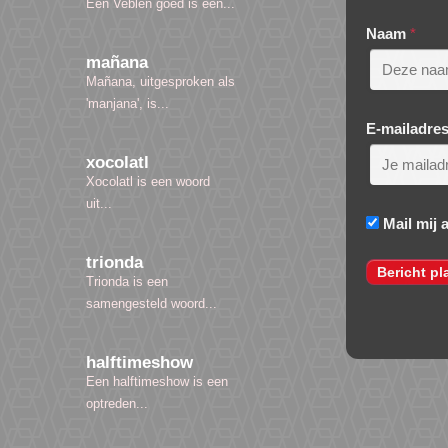
Een Veblen goed is een...
Naam
*
mañana
Mañana, uitgesproken als
'manjana', is...
E-mailadre
xocolatl
Xocolatl is een woord
uit...
Mail mij 
trionda
Trionda is een
samengesteld woord...
halftimeshow
Een halftimeshow is een
optreden...