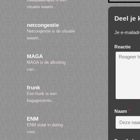
situatie waarin...
Deel je
netcongestie
Netcongestie is de situatie
Je e-mailadr
waarin...
Reactie
MAGA
MAGA is de afkorting
van...
frunk
Een frunk is een
bagageruimte...
Naam
*
ENM
ENM staat in dating
voor...