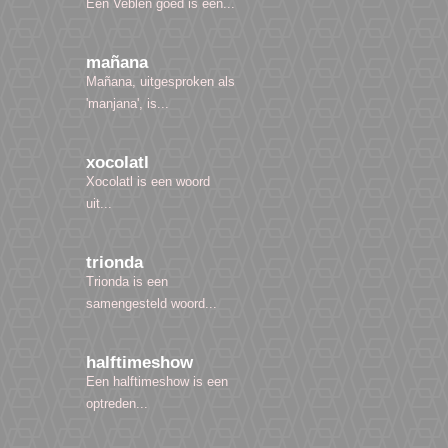
Een Veblen goed is een...
mañana
Mañana, uitgesproken als
'manjana', is...
xocolatl
Xocolatl is een woord
uit...
trionda
Trionda is een
samengesteld woord...
halftimeshow
Een halftimeshow is een
optreden...