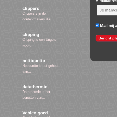
E-mailadre
clippers
Clippers zijn de
contentmakers die...
Mail mij 
clipping
Clipping is een Engels
woord...
nettiquette
Netiquette is het geheel
van...
datathermie
Datathermie is het
benutten van...
Veblen goed