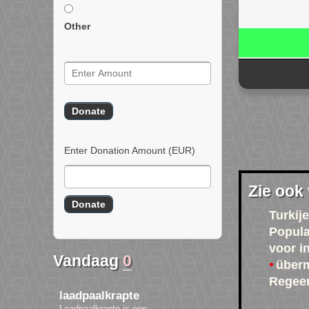
Other
Enter Donation Amount
(EUR)
Zie ook
Turkije
Popula
voor i
Vandaag
0
über
Regee
laadpaalkrapte
Laadpaalkrapte is een