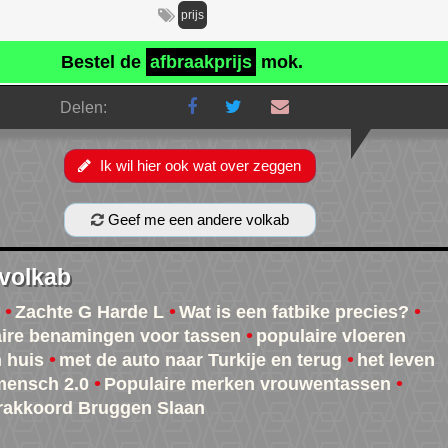
prijs
Bestel de
afbraakprijs
mok.
Delen:
Ik wil hier ook wat over zeggen
Geef me een andere volkab
 volkab
Zachte G Harde L
Wat is een fatbike precies?
ire benamingen voor tassen
populaire vloeren
n huis
met de auto naar Turkije en terug
het leven
mensch 2.0
Populaire merken vrouwentassen
rakkoord Bruggen Slaan