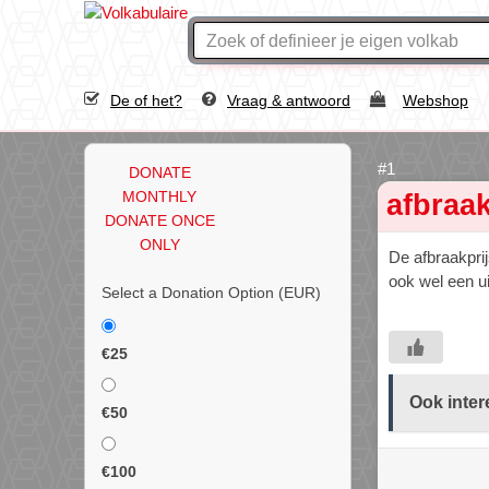
De of het?
Vraag & antwoord
Webshop
DONATE
MONTHLY
afbraak
DONATE ONCE
ONLY
De afbraakprij
ook wel een u
Select a Donation Option
(EUR)
€25
Ook inter
€50
€100