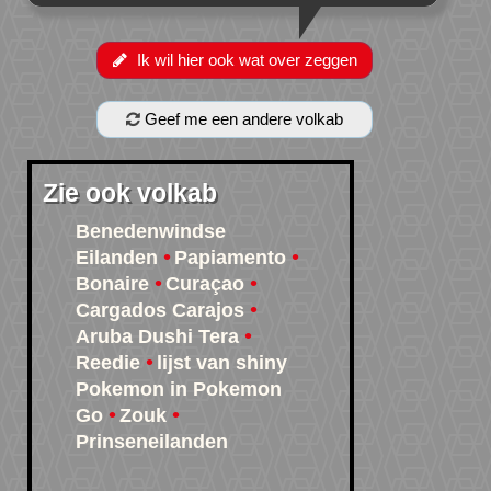
Ik wil hier ook wat over zeggen
Geef me een andere volkab
Zie ook volkab
Benedenwindse
Eilanden
Papiamento
Bonaire
Curaçao
Cargados Carajos
Aruba Dushi Tera
Reedie
lijst van shiny
Pokemon in Pokemon
Go
Zouk
Prinseneilanden