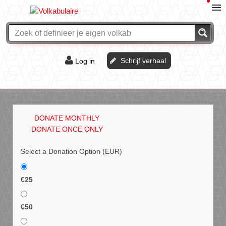
Schrijf verhaal
Log in
De of het?
Vraag & antwoord
DONATE MONTHLY
Webshop
DONATE ONCE ONLY
Select a Donation Option
(EUR)
€25
€50