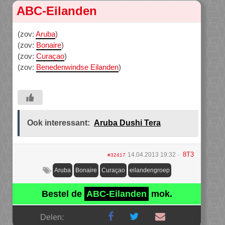
ABC-Eilanden
(zov:
Aruba
)
(zov:
Bonaire
)
(zov:
Curaçao
)
(zov:
Benedenwindse Eilanden
)
Ook interessant:
Aruba Dushi Tera
8T3
14.04.2013 19:32
#32417
Aruba
Bonaire
Curaçao
eilandengroep
Bestel de
ABC-Eilanden
mok.
Delen: