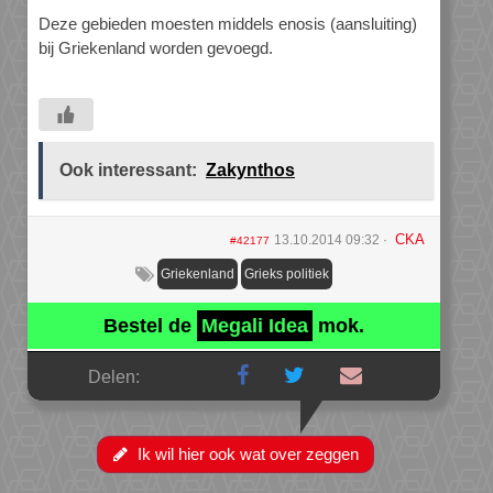
Deze gebieden moesten middels enosis (aansluiting)
bij Griekenland worden gevoegd.
Ook interessant:
Zakynthos
CKA
13.10.2014 09:32
#42177
Griekenland
Grieks politiek
Bestel de
Megali Idea
mok.
Delen:
Ik wil hier ook wat over zeggen