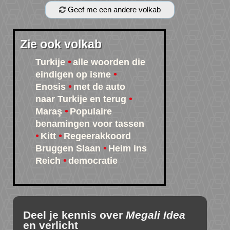
Geef me een andere volkab
Zie ook volkab
Turkije
alle woorden die
eindigen op isme
Enosis
met de auto
naar Turkije en terug
Maraş
Populaire
benamingen voor tassen
Kitt
Regeerakkoord
Bruggen Slaan
Heim ins
Reich
democratie
Deel je kennis over
Megali Idea
en verlicht