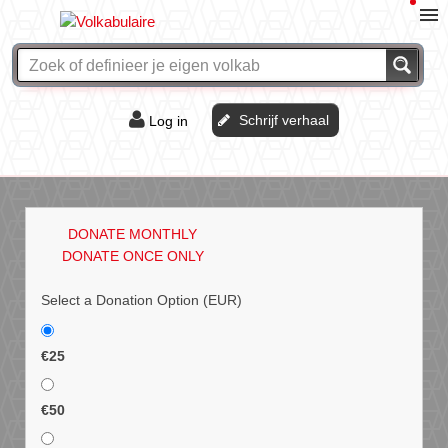
Schrijf verhaal
Log in
De of het?
Vraag & antwoord
DONATE MONTHLY
Webshop
DONATE ONCE ONLY
Select a Donation Option
(EUR)
€25
€50