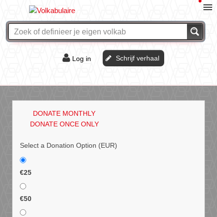
Schrijf verhaal
Log in
De of het?
Vraag & antwoord
DONATE MONTHLY
Webshop
DONATE ONCE ONLY
Select a Donation Option
(EUR)
€25
€50