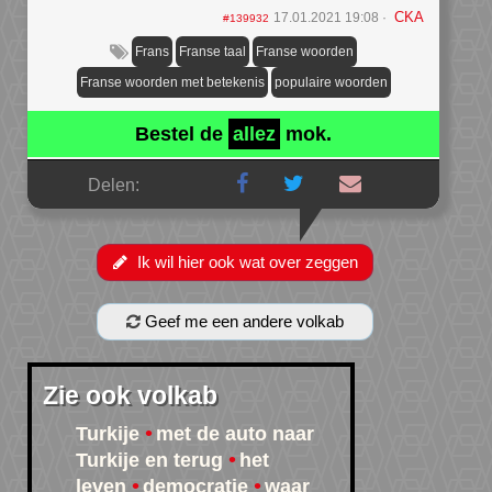
CKA
17.01.2021 19:08
#139932
Frans
Franse taal
Franse woorden
Franse woorden met betekenis
populaire woorden
Bestel de
allez
mok.
Delen:
Ik wil hier ook wat over zeggen
Geef me een andere volkab
Zie ook volkab
Turkije
met de auto naar
Turkije en terug
het
leven
democratie
waar