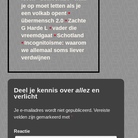
je op moet letten als je
een volkab opent
übermensch 2.0
Zachte
G Harde L
vader die
vreemdgaat
Schotland
Incognitoïsme: waarom
we allemaal soms liever
verdwijnen
Deel je kennis over
allez
en
verlicht
Je e-mailadres wordt niet gepubliceerd.
Vereiste
velden zijn gemarkeerd met
*
Reactie