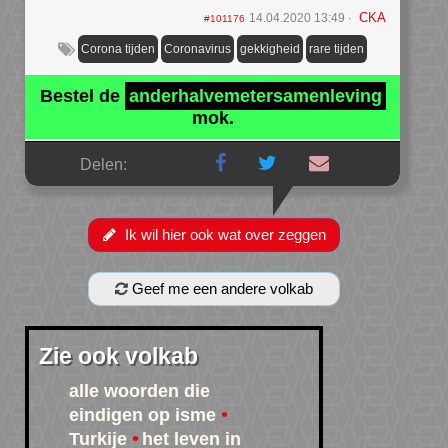
CKA
14.04.2020 13:49
#101176
Corona tijden
Coronavirus
gekkigheid
rare tijden
Bestel de
anderhalvemetersamenleving
mok.
Delen:
Ik wil hier ook wat over zeggen
Geef me een andere volkab
Zie ook volkab
alle woorden die
eindigen op isme
Turkije
het leven in