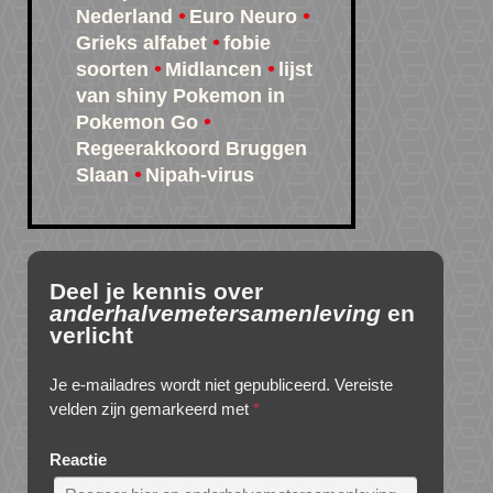
Nederland
Euro Neuro
Grieks alfabet
fobie
soorten
Midlancen
lijst
van shiny Pokemon in
Pokemon Go
Regeerakkoord Bruggen
Slaan
Nipah-virus
Deel je kennis over
anderhalvemetersamenleving
en
verlicht
Je e-mailadres wordt niet gepubliceerd.
Vereiste
velden zijn gemarkeerd met
*
Reactie