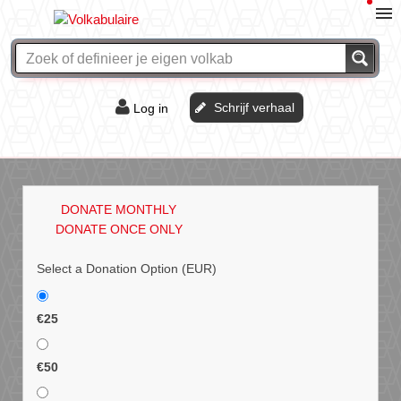
Schrijf verhaal
Log in
De of het?
Vraag & antwoord
DONATE MONTHLY
Webshop
DONATE ONCE ONLY
Select a Donation Option
(EUR)
€25
€50