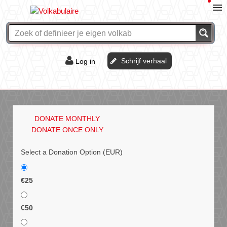
Schrijf verhaal
Log in
De of het?
Vraag & antwoord
DONATE MONTHLY
Webshop
DONATE ONCE ONLY
Select a Donation Option
(EUR)
€25
€50