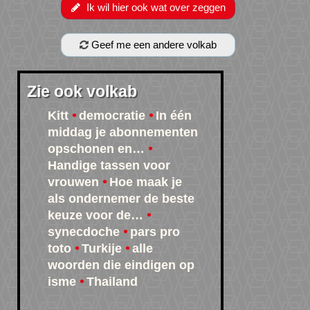
Ik wil hier ook wat over zeggen
Geef me een andere volkab
Zie ook volkab
Kitt
democratie
In één
middag je abonnementen
opschonen en…
Handige tassen voor
vrouwen
Hoe maak je
als ondernemer de beste
keuze voor de…
synecdoche
pars pro
toto
Turkije
alle
woorden die eindigen op
isme
Thailand