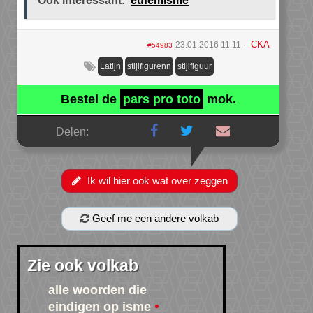
Ook interessant:
eufemisme
CKA
23.01.2016 11:11
#54983
Latijn
stijlfigurenn
stijlfiguur
Bestel de
pars pro toto
mok.
Delen:
Ik wil hier ook wat over zeggen
Geef me een andere volkab
Zie ook volkab
alle woorden die
eindigen op isme