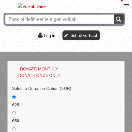
Schrijf verhaal
Log in
De of het?
Vraag & antwoord
DONATE MONTHLY
Webshop
DONATE ONCE ONLY
Select a Donation Option
(EUR)
€25
€50