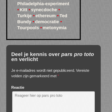
Philadelphia-experiment
Kitt
synecdoche
Turkije
ethereum
Ted
Bundy
democratie
Tourpools
metonymia
Deel je kennis over
pars pro toto
en verlicht
Je e-mailadres wordt niet gepubliceerd.
Vereiste
velden zijn gemarkeerd met
*
Reactie