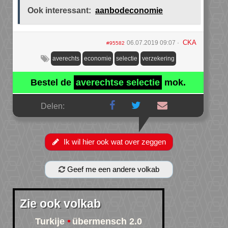
Ook interessant:
aanbodeconomie
CKA
06.07.2019 09:07
#95582
averechts
economie
selectie
verzekering
Bestel de
averechtse selectie
mok.
Delen:
Ik wil hier ook wat over zeggen
Geef me een andere volkab
Zie ook volkab
Turkije
übermensch 2.0