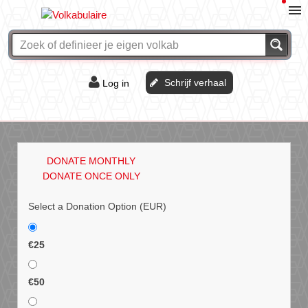
Schrijf verhaal
Log in
De of het?
Vraag & antwoord
DONATE MONTHLY
Webshop
DONATE ONCE ONLY
Select a Donation Option
(EUR)
€25
€50