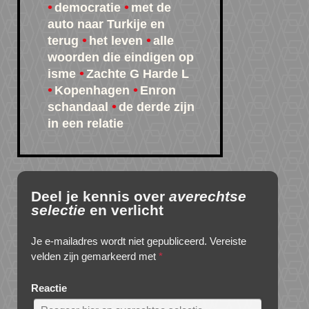
democratie
met de
auto naar Turkije en
terug
het leven
alle
woorden die eindigen op
isme
Zachte G Harde L
Kopenhagen
Enron
schandaal
de derde zijn
in een relatie
Deel je kennis over
averechtse
selectie
en verlicht
Je e-mailadres wordt niet gepubliceerd.
Vereiste
velden zijn gemarkeerd met
*
Reactie