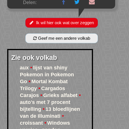
Delen:
Ik wil hier ook wat over zeggen
Geef me een andere volkab
Zie ook volkab
aux
lijst van shiny
Pokemon in Pokemon
Go
Mortal Kombat
Trilogy
Cargados
Carajos
Grieks alfabet
auto's met 7 procent
bijtelling
13 bloedlijnen
van de Illuminati
croissant
Windows