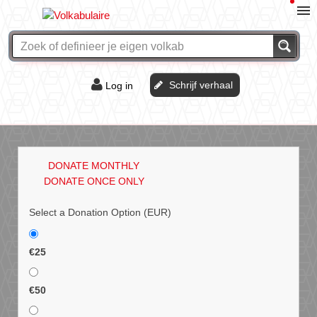
Schrijf verhaal
Log in
De of het?
Vraag & antwoord
DONATE MONTHLY
Webshop
DONATE ONCE ONLY
Select a Donation Option
(EUR)
€25
€50