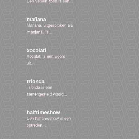
Een Veblen goed is een...
mañana
Mañana, uitgesproken als
'manjana', is...
xocolatl
Xocolatl is een woord
uit...
trionda
Trionda is een
samengesteld woord...
halftimeshow
Een halftimeshow is een
optreden...