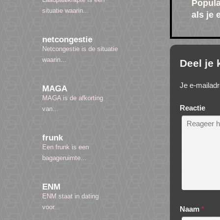
Popula
situatie waarin...
als je
netcongestie
Netcongestie is de situatie
waarin...
Deel je
Je e-mailadr
MAGA
MAGA is de afkorting
Reactie
van...
frunk
Een frunk is een
bagageruimte...
ENM
ENM staat in dating
voor...
Naam
*