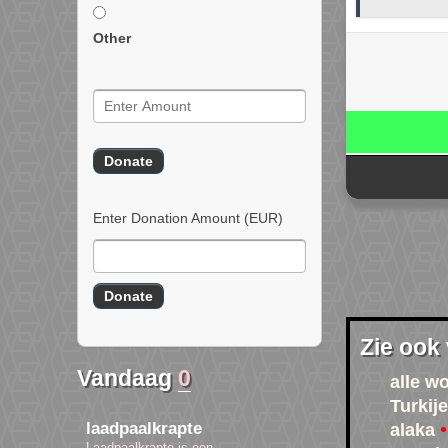
Other
Enter Donation Amount
(EUR)
Zie ook
Vandaag
0
alle w
Turkij
laadpaalkrapte
alaka
Laadpaalkrapte is een