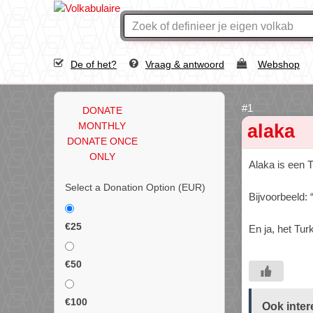
De of het?
Vraag & antwoord
Webshop
DONATE
MONTHLY
alaka
DONATE ONCE
ONLY
Alaka is een 
Select a Donation Option
(EUR)
Bijvoorbeeld: 
€25
En ja, het Turk
€50
€100
Ook inter