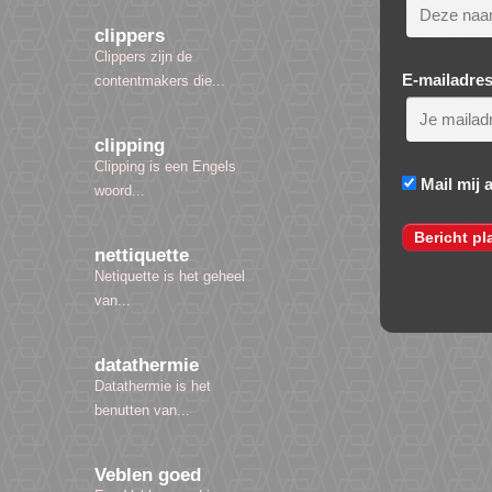
clippers
Clippers zijn de
E-mailadre
contentmakers die...
clipping
Clipping is een Engels
Mail mij 
woord...
nettiquette
Netiquette is het geheel
van...
datathermie
Datathermie is het
benutten van...
Veblen goed