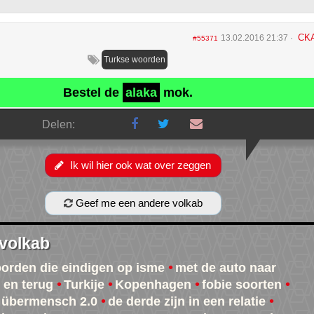
CK
13.02.2016 21:37
#55371
Turkse woorden
Bestel de
alaka
mok.
Delen:
Ik wil hier ook wat over zeggen
Geef me een andere volkab
 volkab
oorden die eindigen op isme
met de auto naar
e en terug
Turkije
Kopenhagen
fobie soorten
übermensch 2.0
de derde zijn in een relatie