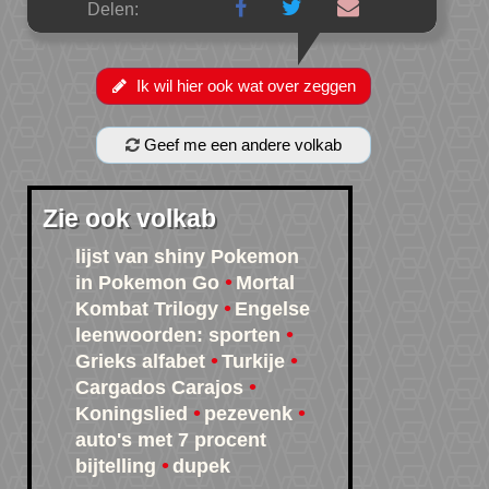
Delen:
Ik wil hier ook wat over zeggen
Geef me een andere volkab
Zie ook volkab
lijst van shiny Pokemon
in Pokemon Go
Mortal
Kombat Trilogy
Engelse
leenwoorden: sporten
Grieks alfabet
Turkije
Cargados Carajos
Koningslied
pezevenk
auto's met 7 procent
bijtelling
dupek