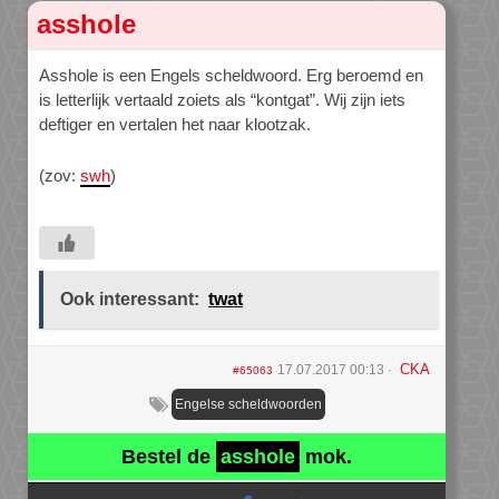
asshole
Asshole is een Engels scheldwoord. Erg beroemd en
is letterlijk vertaald zoiets als “kontgat”. Wij zijn iets
deftiger en vertalen het naar klootzak.
(zov:
swh
)
Ook interessant:
twat
CKA
17.07.2017 00:13
#65063
Engelse scheldwoorden
Bestel de
asshole
mok.