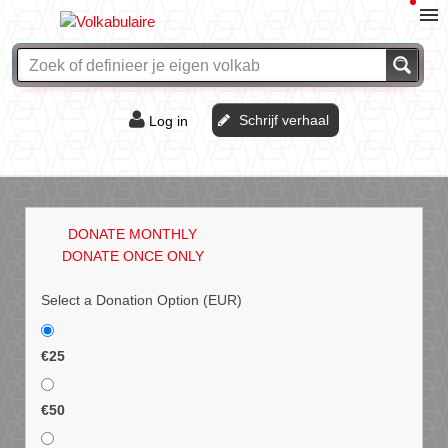
Schrijf verhaal
Log in
De of het?
Vraag & antwoord
DONATE MONTHLY
Webshop
DONATE ONCE ONLY
Select a Donation Option
(EUR)
€25
€50