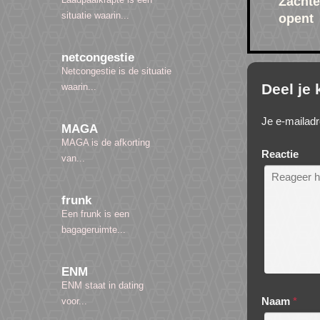
Zachte
situatie waarin...
opent
netcongestie
Netcongestie is de situatie
Deel je
waarin...
Je e-mailadr
MAGA
MAGA is de afkorting
Reactie
van...
frunk
Een frunk is een
bagageruimte...
ENM
ENM staat in dating
Naam
*
voor...