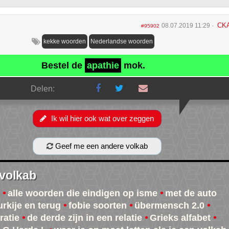
CK
08.07.2019 11:29
#95902
kekke woorden
Nederlandse woorden
Bestel de
apathie
mok.
Delen:
Ik wil hier ook wat over zeggen
Geef me een andere volkab
 volkab
alle woorden die eindigen op isme
met de auto
urkije en terug
fobie soorten
übermensch 2.0
atie
de derde zijn in een relatie
Grieks alfabet