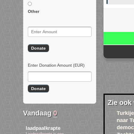
Other
Enter Donation Amount
(EUR)
Zie ook
Vandaag
0
Turkije
naar T
democr
laadpaalkrapte
Laadpaalkrapte is een