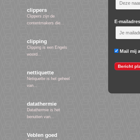
clippers
Clippers zijn de
E-mailadre
contentmakers die...
clipping
Clipping is een Engels
Mail mij 
woord...
nettiquette
Netiquette is het geheel
van...
datathermie
Datathermie is het
benutten van...
Veblen goed