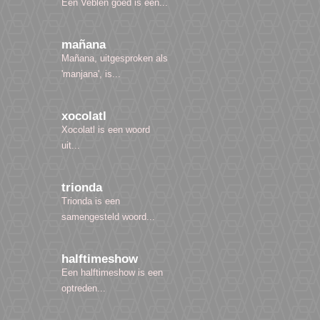
Een Veblen goed is een...
mañana
Mañana, uitgesproken als
'manjana', is...
xocolatl
Xocolatl is een woord
uit...
trionda
Trionda is een
samengesteld woord...
halftimeshow
Een halftimeshow is een
optreden...