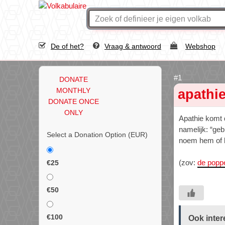
De of het?
Vraag & antwoord
Webshop
DONATE
MONTHLY
apathi
DONATE ONCE
ONLY
Apathie komt 
namelijk: “geb
Select a Donation Option
(EUR)
noem hem of
(zov:
de popp
€25
€50
€100
Ook inter