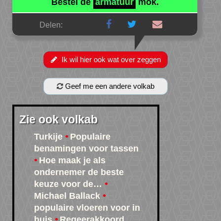
Bestel de
armatuur
mok.
Delen:
Ik wil hier ook wat over zeggen
Geef me een andere volkab
Zie ook volkab
Turkije
Populaire
benamingen voor tassen
Hoe maak je als
ondernemer de beste
keuze voor de…
Michael Ballack
populaire vloeren voor in
huis
Regeerakkoord