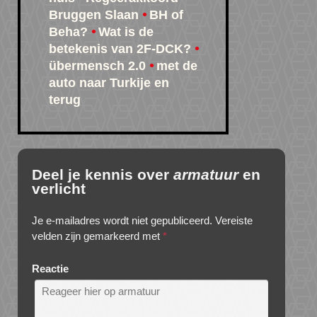
Bruggen Slaan
BH of
Beha?
Wat is de
betekenis van 2F-DCK?
übermensch 2.0
met de
auto naar Turkije en
terug
Deel je kennis over
armatuur
en
verlicht
Je e-mailadres wordt niet gepubliceerd.
Vereiste
velden zijn gemarkeerd met
*
Reactie