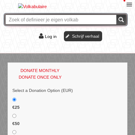
Schrijf verhaal
Log in
De of het?
Vraag & antwoord
DONATE MONTHLY
Webshop
DONATE ONCE ONLY
Select a Donation Option
(EUR)
€25
€50