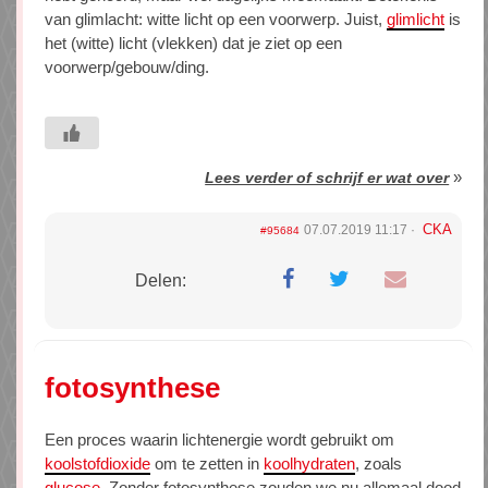
van glimlacht: witte licht op een voorwerp. Juist,
glimlicht
is
het (witte) licht (vlekken) dat je ziet op een
voorwerp/gebouw/ding.
»
Lees verder of schrijf er wat over
CKA
07.07.2019 11:17
#95684
Delen:
fotosynthese
Een proces waarin lichtenergie wordt gebruikt om
koolstofdioxide
om te zetten in
koolhydraten
, zoals
glucose
. Zonder fotosynthese zouden we nu allemaal dood