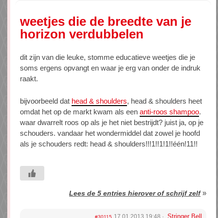
weetjes die de breedte van je
horizon verdubbelen
dit zijn van die leuke, stomme educatieve weetjes die je
soms ergens opvangt en waar je erg van onder de indruk
raakt.
bijvoorbeeld dat
head & shoulders
, head & shoulders heet
omdat het op de markt kwam als een
anti-roos shampoo
.
waar dwarrelt roos op als je het niet bestrijdt? juist ja, op je
schouders. vandaar het wondermiddel dat zowel je hoofd
als je schouders redt: head & shoulders!!!1!!1!1!!één!11!!
»
Lees de 5 entries hierover of schrijf zelf
Stringer Bell
17.01.2013 19:48
#30115