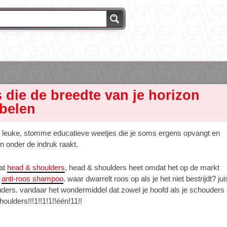
 die de breedte van je horizon
belen
die leuke, stomme educatieve weetjes die je soms ergens opvangt en
n onder de indruk raakt.
dat
head & shoulders
, head & shoulders heet omdat het op de markt
n
anti-roos shampoo
. waar dwarrelt roos op als je het niet bestrijdt? jui
ouders. vandaar het wondermiddel dat zowel je hoofd als je schouders
houlders!!!1!!1!1!!één!11!!