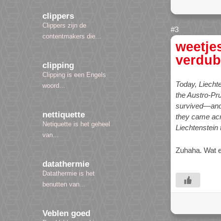
clippers
Clippers zijn de
contentmakers die...
weetje
verdub
clipping
Clipping is een Engels
Today, Liechte
woord...
the Austro-Pr
survived—and 
nettiquette
they came acro
Netiquette is het geheel
Liechtenstein
van...
Zuhaha. Wat e
datathermie
Datathermie is het
benutten van...
Veblen goed