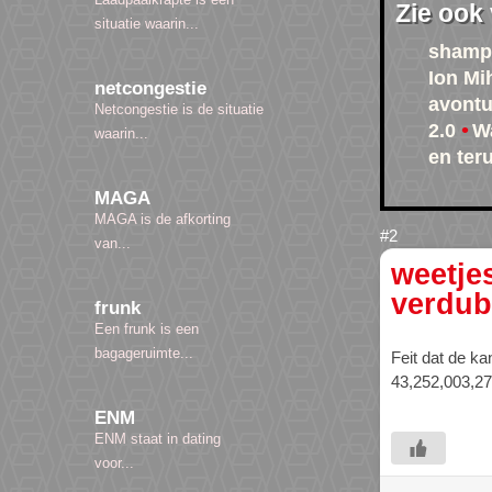
Zie ook
situatie waarin...
shamp
Ion Mi
netcongestie
avontu
Netcongestie is de situatie
2.0
Wa
waarin...
en ter
MAGA
MAGA is de afkorting
van...
weetje
verdub
frunk
Een frunk is een
bagageruimte...
Feit dat de ka
43,252,003,27
ENM
ENM staat in dating
voor...