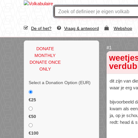
De of het?
Vraag & antwoord
Webshop
DONATE
MONTHLY
weetjes
DONATE ONCE
verdub
ONLY
dit zijn van 
Select a Donation Option
(EUR)
waar je erg va
€25
bijvoorbeeld 
kwam als ee
ja, op je sch
€50
redt: head & s
€100