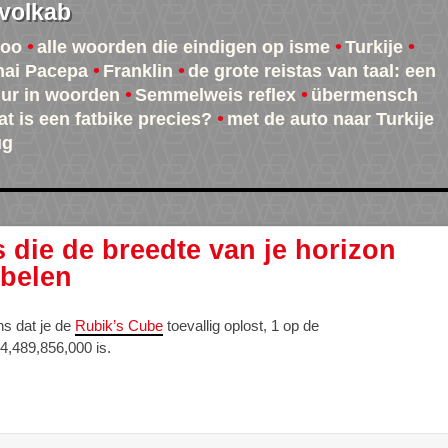
 volkab
oo
alle woorden die eindigen op isme
Turkije
hai Pacepa
Franklin
de grote reistas van taal: een
ur in woorden
Semmelweis reflex
übermensch
t is een fatbike precies?
met de auto naar Turkije
ug
s die de breedte van je horizon
belen
ns dat je de
Rubik’s Cube
toevallig oplost, 1 op de
4,489,856,000 is.