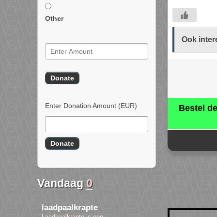
Other
Ook inter
Enter Donation Amount
(EUR)
Bestel d
Vandaag
0
laadpaalkrapte
Laadpaalkrapte is een