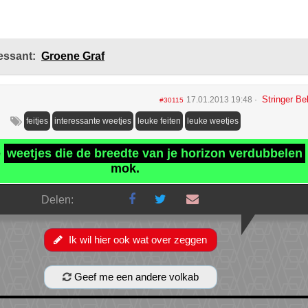
essant:
Groene Graf
Stringer Bel
17.01.2013 19:48
#30115
feitjes
interessante weetjes
leuke feiten
leuke weetjes
e
weetjes die de breedte van je horizon verdubbelen
mok.
Delen:
Ik wil hier ook wat over zeggen
Geef me een andere volkab