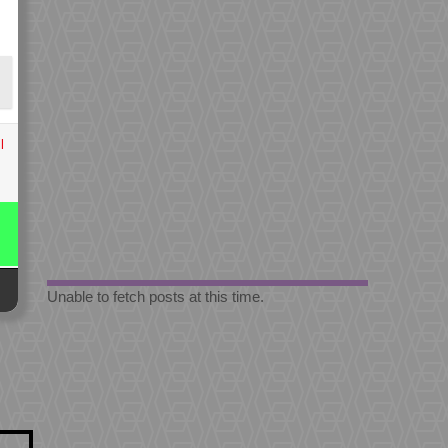
l
Unable to fetch posts at this time.