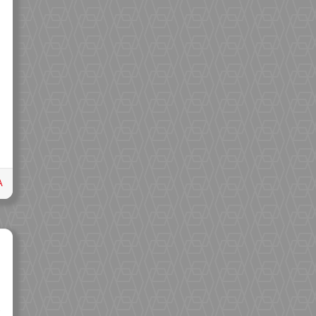
A
K
.