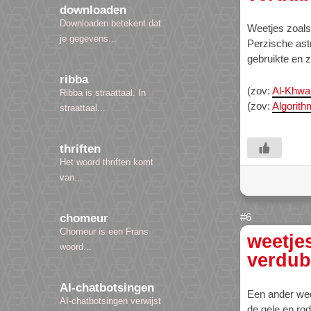
downloaden
Downloaden betekent dat
Weetjes zoals 
je gegevens...
Perzische ast
gebruikte en 
ribba
(zov:
Al-Khwa
Ribba is straattaal. In
(zov:
Algorith
straattaal...
thriften
Het woord thriften komt
van...
chomeur
Chomeur is een Frans
weetje
woord...
verdub
AI-chatbotsingen
Een ander weet
AI-chatbotsingen verwijst
de gele en rod