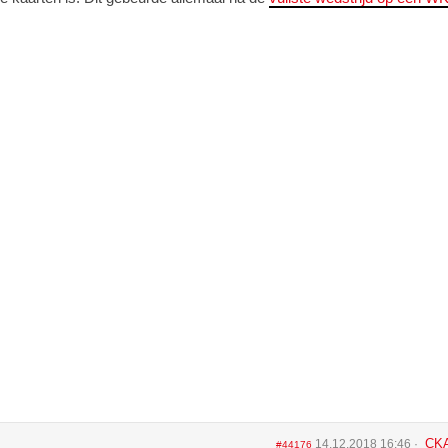
CK
14.12.2018 16:46
#44176