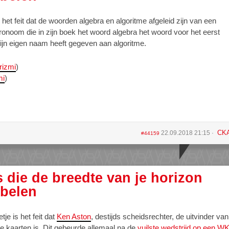
het feit dat de woorden algebra en algoritme afgeleid zijn van een
ronoom die in zijn boek het woord algebra het woord voor het eerst
zijn eigen naam heeft gegeven aan algoritme.
rizmi
)
mi
)
CK
22.09.2018 21:15
#44159
s die de breedte van je horizon
belen
je is het feit dat
Ken Aston
, destijds scheidsrechter, de uitvinder van
e kaarten is. Dit gebeurde allemaal na de
vuilste wedstrijd op een W