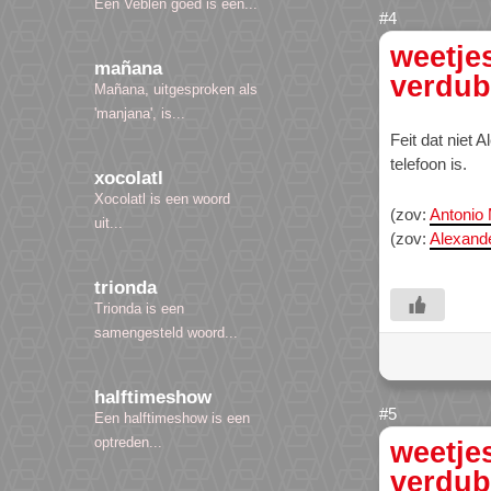
Een Veblen goed is een...
weetje
mañana
verdub
Mañana, uitgesproken als
'manjana', is...
Feit dat niet
telefoon is.
xocolatl
Xocolatl is een woord
(zov:
Antonio
uit...
(zov:
Alexand
trionda
Trionda is een
samengesteld woord...
halftimeshow
Een halftimeshow is een
optreden...
weetje
verdub