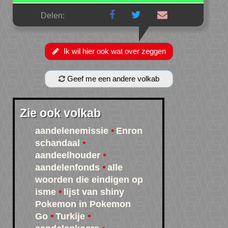
Delen:
Ik wil hier ook wat over zeggen
Geef me een andere volkab
Zie ook volkab
aandelenemissie
Enron
schandaal
aandeelhouder
aandelenfonds
alle
woorden die eindigen op
isme
lijst van shiny
Pokemon in Pokemon
Go
Turkije