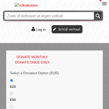
Schrijf verhaal
Log in
De of het?
Vraag & antwoord
DONATE MONTHLY
Webshop
DONATE ONCE ONLY
Select a Donation Option
(EUR)
€25
€50