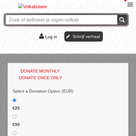
Schrijf verhaal
Log in
De of het?
Vraag & antwoord
DONATE MONTHLY
Webshop
DONATE ONCE ONLY
Select a Donation Option
(EUR)
€25
€50