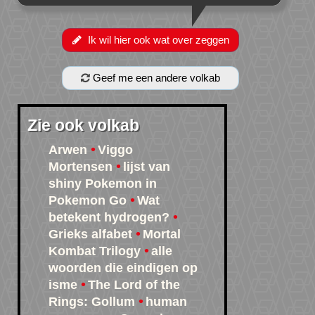
Ik wil hier ook wat over zeggen
Geef me een andere volkab
Zie ook volkab
Arwen
Viggo
Mortensen
lijst van
shiny Pokemon in
Pokemon Go
Wat
betekent hydrogen?
Grieks alfabet
Mortal
Kombat Trilogy
alle
woorden die eindigen op
isme
The Lord of the
Rings: Gollum
human