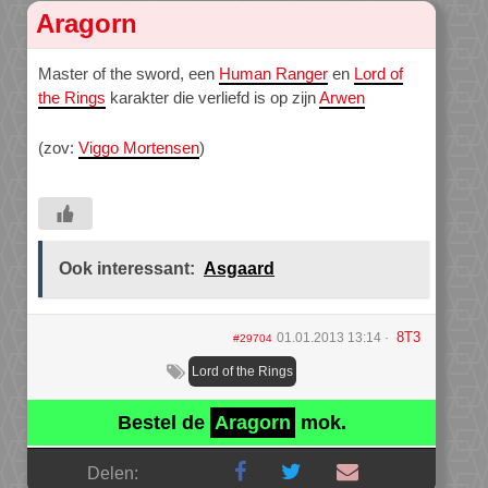
Aragorn
Master of the sword, een
Human Ranger
en
Lord of
the Rings
karakter die verliefd is op zijn
Arwen
(zov:
Viggo Mortensen
)
Ook interessant:
Asgaard
8T3
01.01.2013 13:14
#29704
Lord of the Rings
Bestel de
Aragorn
mok.
Delen: