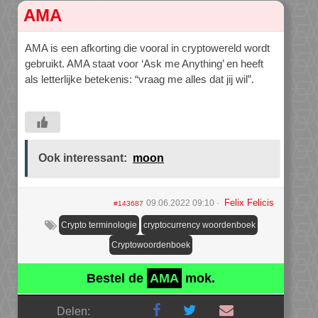
AMA
AMA is een afkorting die vooral in cryptowereld wordt
gebruikt. AMA staat voor ‘Ask me Anything’ en heeft
als letterlijke betekenis: “vraag me alles dat jij wil”.
Ook interessant:
moon
Felix Felicis
09.06.2022 09:10
#143687
Crypto terminologie
cryptocurrency woordenboek
Cryptowoordenboek
Bestel de
AMA
mok.
Delen: