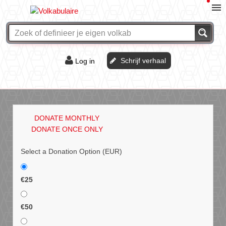
Schrijf verhaal
Log in
De of het?
Vraag & antwoord
DONATE MONTHLY
Webshop
DONATE ONCE ONLY
Select a Donation Option
(EUR)
€25
€50