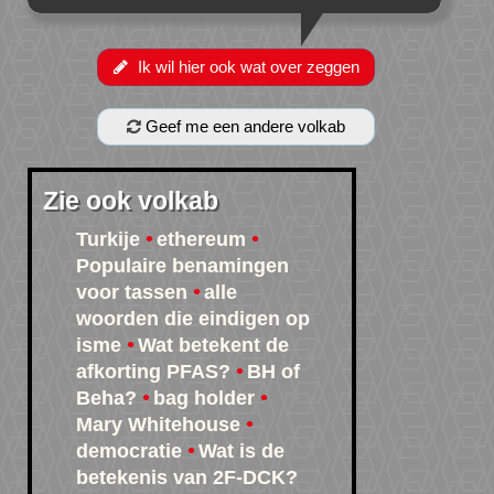
Ik wil hier ook wat over zeggen
Geef me een andere volkab
Zie ook volkab
Turkije
ethereum
Populaire benamingen
voor tassen
alle
woorden die eindigen op
isme
Wat betekent de
afkorting PFAS?
BH of
Beha?
bag holder
Mary Whitehouse
democratie
Wat is de
betekenis van 2F-DCK?