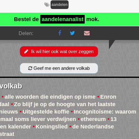
aandelen
Bestel de
aandelenanalist
mok.
Delen:
Ik wil hier ook wat over zeggen
Geef me een andere volkab
 volkab
alle woorden die eindigen op isme
Enron
daal
Zo blijf je op de hoogte van het laatste
nieuws
Uitgestelde koffie
Incognitoïsme: waarom
emaal soms liever verdwijnen
ethereum
13
en kalender
Koningslied
de Nederlandse
straat