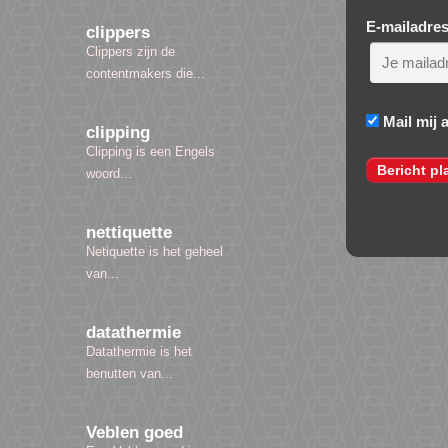
E-mailadre
clippers
Clippers zijn de
contentmakers die...
Mail mij 
clipping
Clipping is een Engels
woord...
nettiquette
Netiquette is het geheel
van...
datathermie
Datathermie is het
benutten van...
Veblen goed