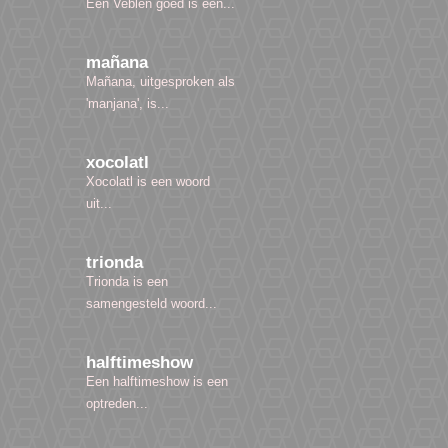
Een Veblen goed is een...
mañana
Mañana, uitgesproken als
'manjana', is...
xocolatl
Xocolatl is een woord
uit...
trionda
Trionda is een
samengesteld woord...
halftimeshow
Een halftimeshow is een
optreden...