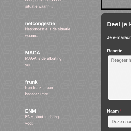
situatie waarin...
Deel je
netcongestie
Netcongestie is de situatie
waarin...
Je e-mailadr
Reactie
MAGA
MAGA is de afkorting
van...
frunk
Een frunk is een
bagageruimte...
Naam
*
ENM
ENM staat in dating
voor...