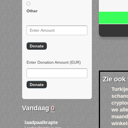
Other
Enter Donation Amount
(EUR)
Zie ook
Turkije
schan
crypto
Vandaag
0
we all
maand
laadpaalkrapte
winkel
Laadpaalkrapte is een