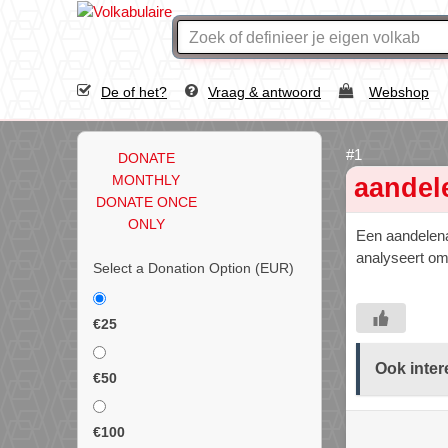
De of het?
Vraag & antwoord
Webshop
DONATE
MONTHLY
aandel
DONATE ONCE
ONLY
Een aandelena
analyseert om
Select a Donation Option
(EUR)
€25
Ook inter
€50
€100