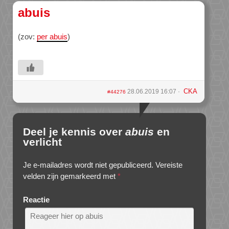
abuis
(zov:
per abuis
)
CKA
28.06.2019 16:07
#44276
Deel je kennis over
abuis
en
verlicht
Je e-mailadres wordt niet gepubliceerd.
Vereiste
velden zijn gemarkeerd met
*
Reactie