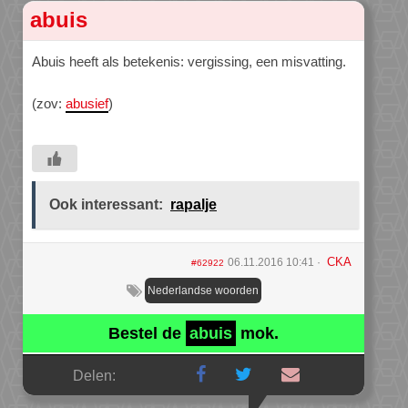
abuis
Abuis heeft als betekenis: vergissing, een misvatting.
(zov:
abusief
)
Ook interessant:
rapalje
CKA
06.11.2016 10:41
#62922
Nederlandse woorden
Bestel de
abuis
mok.
Delen: