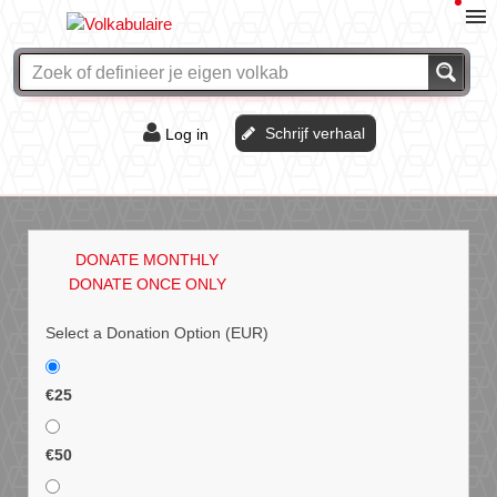
Schrijf verhaal
Log in
De of het?
Vraag & antwoord
DONATE MONTHLY
Webshop
DONATE ONCE ONLY
Select a Donation Option
(EUR)
€25
€50