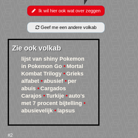
Ik wil hier ook wat over zeggen
Geef me een andere volkab
Zie ook volkab
lijst van shiny Pokemon
in Pokemon Go
Mortal
Kombat Trilogy
Grieks
alfabet
abusief
per
abuis
Cargados
Carajos
Turkije
auto's
met 7 procent bijtelling
abusievelijk
lapsus