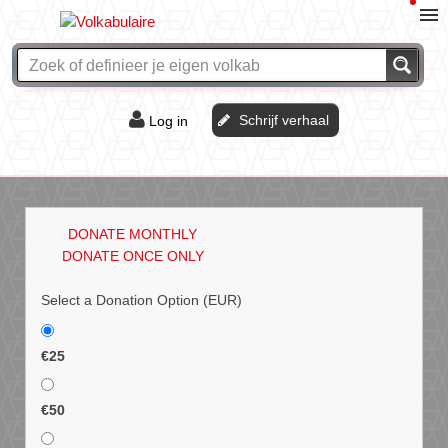
Schrijf verhaal
Log in
De of het?
Vraag & antwoord
DONATE MONTHLY
Webshop
DONATE ONCE ONLY
Select a Donation Option
(EUR)
€25
€50