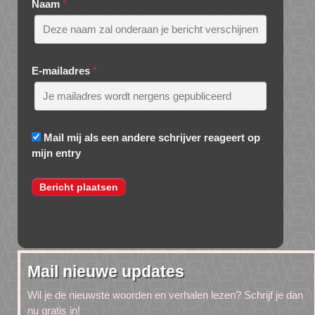
Naam
*
E-mailadres
*
Mail mij als een andere schrijver reageert op
mijn entry
Mail nieuwe updates
Wil je de nieuwste woorden en verhalen lezen? Schrijf je dan
nu gratis in!