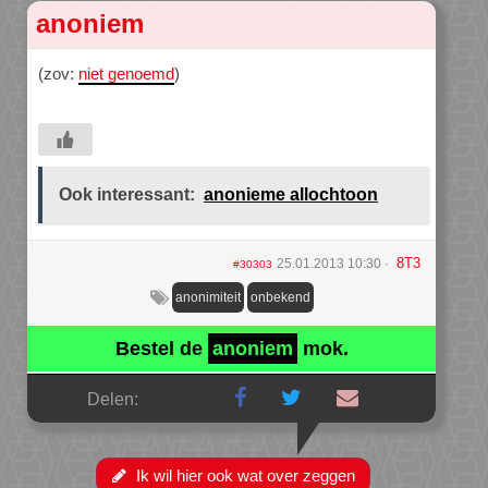
anoniem
(zov:
niet genoemd
)
Ook interessant:
anonieme allochtoon
8T3
25.01.2013 10:30
#30303
anonimiteit
onbekend
Bestel de
anoniem
mok.
Delen:
Ik wil hier ook wat over zeggen