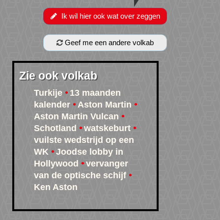
Ik wil hier ook wat over zeggen
Geef me een andere volkab
Zie ook volkab
Turkije
13 maanden
kalender
Aston Martin
Aston Martin Vulcan
Schotland
watskeburt
vuilste wedstrijd op een
WK
Joodse lobby in
Hollywood
vervanger
van de optische schijf
Ken Aston