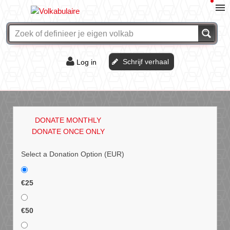
Schrijf verhaal
Log in
De of het?
Vraag & antwoord
DONATE MONTHLY
Webshop
DONATE ONCE ONLY
Select a Donation Option
(EUR)
€25
€50