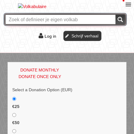
Schrijf verhaal
Log in
De of het?
Vraag & antwoord
DONATE MONTHLY
Webshop
DONATE ONCE ONLY
Select a Donation Option
(EUR)
€25
€50