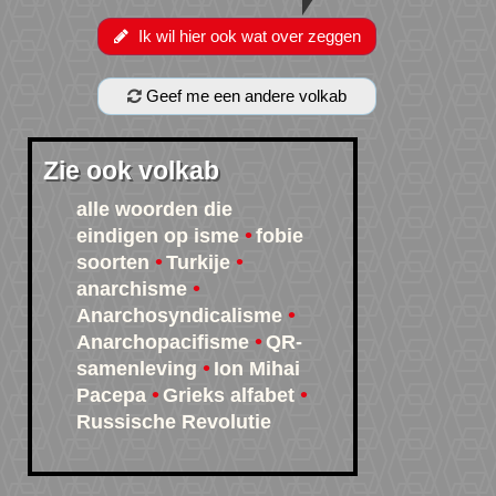
Ik wil hier ook wat over zeggen
Geef me een andere volkab
Zie ook volkab
alle woorden die
eindigen op isme
fobie
soorten
Turkije
anarchisme
Anarchosyndicalisme
Anarchopacifisme
QR-
samenleving
Ion Mihai
Pacepa
Grieks alfabet
Russische Revolutie