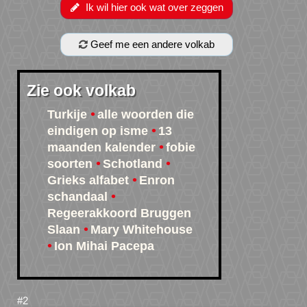
Ik wil hier ook wat over zeggen
Geef me een andere volkab
Zie ook volkab
Turkije
alle woorden die
eindigen op isme
13
maanden kalender
fobie
soorten
Schotland
Grieks alfabet
Enron
schandaal
Regeerakkoord Bruggen
Slaan
Mary Whitehouse
Ion Mihai Pacepa