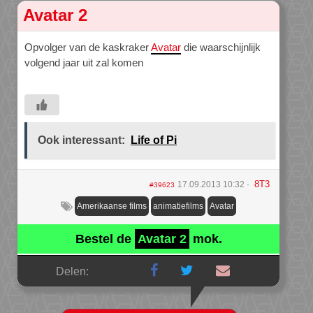
Avatar 2
Opvolger van de kaskraker
Avatar
die waarschijnlijk
volgend jaar uit zal komen
Ook interessant:
Life of Pi
8T3
17.09.2013 10:32
#39623
Amerikaanse films
animatiefilms
Avatar
Bestel de
Avatar 2
mok.
Delen: