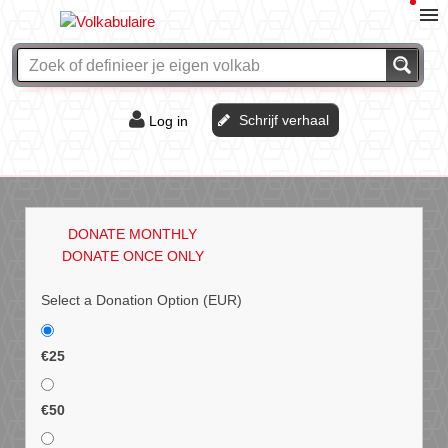
Schrijf verhaal
Log in
De of het?
Vraag & antwoord
DONATE MONTHLY
Webshop
DONATE ONCE ONLY
Select a Donation Option
(EUR)
€25
€50