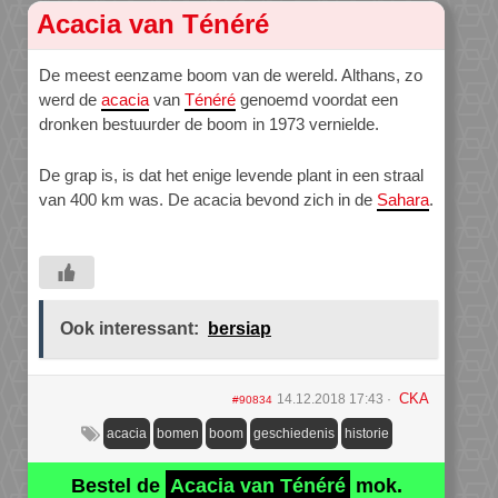
Acacia van Ténéré
De meest eenzame boom van de wereld. Althans, zo
werd de
acacia
van
Ténéré
genoemd voordat een
dronken bestuurder de boom in 1973 vernielde.
De grap is, is dat het enige levende plant in een straal
van 400 km was. De acacia bevond zich in de
Sahara
.
Ook interessant:
bersiap
CKA
14.12.2018 17:43
#90834
acacia
bomen
boom
geschiedenis
historie
Bestel de
Acacia van Ténéré
mok.