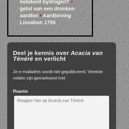
betekent hydrogen?
gelul van een dronken
aardbei
Aardbeving
Lissabon 1755
Deel je kennis over
Acacia van
Ténéré
en verlicht
Je e-mailadres wordt niet gepubliceerd.
Vereiste
velden zijn gemarkeerd met
*
Reactie