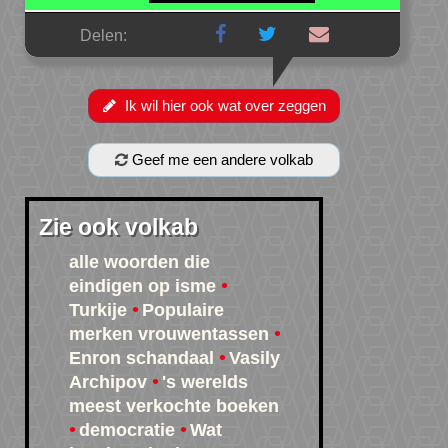
Delen:
Ik wil hier ook wat over zeggen
Geef me een andere volkab
Zie ook volkab
alle woorden die
eindigen op isme
Turkije
Populaire
merken vrouwentassen
Enron schandaal
Vasily
Archipov
's werelds
meest verkochte boeken
democratie
Wat