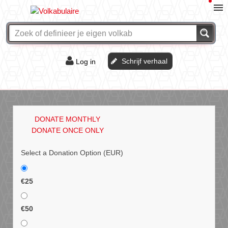
Schrijf verhaal
Log in
De of het?
Vraag & antwoord
DONATE MONTHLY
Webshop
DONATE ONCE ONLY
Select a Donation Option
(EUR)
€25
€50