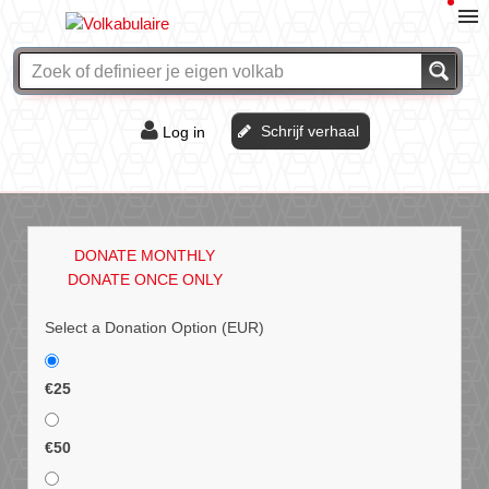
Schrijf verhaal
Log in
De of het?
Vraag & antwoord
DONATE MONTHLY
Webshop
DONATE ONCE ONLY
Select a Donation Option
(EUR)
€25
€50