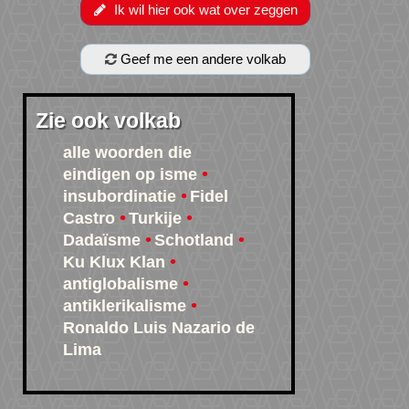
Ik wil hier ook wat over zeggen
Geef me een andere volkab
Zie ook volkab
alle woorden die
eindigen op isme
insubordinatie
Fidel
Castro
Turkije
Dadaïsme
Schotland
Ku Klux Klan
antiglobalisme
antiklerikalisme
Ronaldo Luis Nazario de
Lima