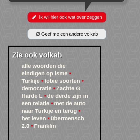
Ik wil hier ook wat over zeggen
Geef me een andere volkab
Zie ook volkab
alle woorden die
eindigen op isme
Turkije
fobie soorten
democratie
Zachte G
Harde L
de derde zijn in
een relatie
met de auto
naar Turkije en terug
het leven
übermensch
2.0
Franklin