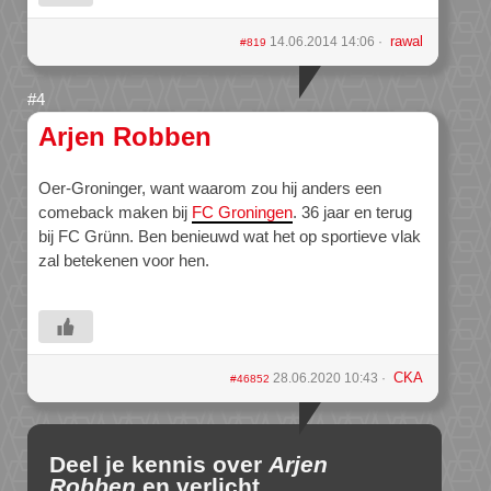
rawal
14.06.2014 14:06
#819
Arjen Robben
Oer-Groninger, want waarom zou hij anders een
comeback maken bij
FC Groningen
. 36 jaar en terug
bij FC Grünn. Ben benieuwd wat het op sportieve vlak
zal betekenen voor hen.
CKA
28.06.2020 10:43
#46852
Deel je kennis over
Arjen
Robben
en verlicht