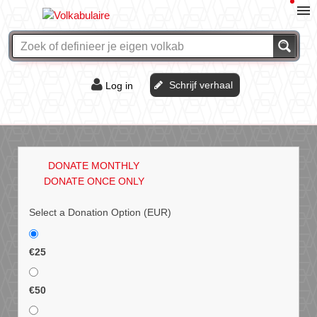
Schrijf verhaal
Log in
De of het?
Vraag & antwoord
DONATE MONTHLY
Webshop
DONATE ONCE ONLY
Select a Donation Option
(EUR)
€25
€50