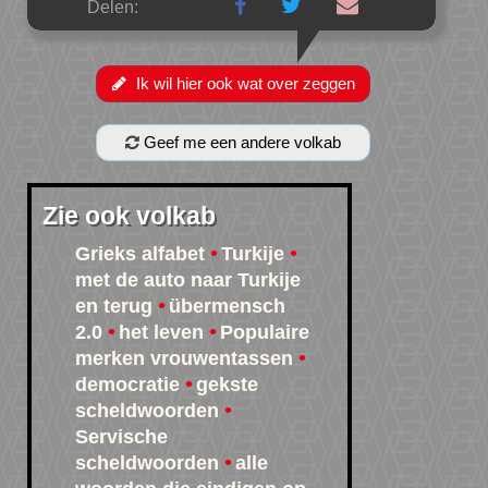
Delen:
Ik wil hier ook wat over zeggen
Geef me een andere volkab
Zie ook volkab
Grieks alfabet
Turkije
met de auto naar Turkije
en terug
übermensch
2.0
het leven
Populaire
merken vrouwentassen
democratie
gekste
scheldwoorden
Servische
scheldwoorden
alle