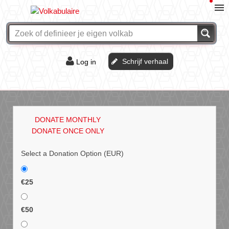
Schrijf verhaal
Log in
De of het?
Vraag & antwoord
DONATE MONTHLY
Webshop
DONATE ONCE ONLY
Select a Donation Option
(EUR)
€25
€50