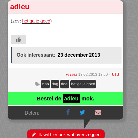
adieu
(zov:
het ga je goed
)
Ook interessant:
23 december 2013
8T3
13.02.2013 13:50
#31263
ciao
dag
doei
het ga je goed
Bestel de
adieu
mok.
Delen:
Ik wil hier ook wat over zeggen