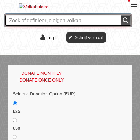
Schrijf verhaal
Log in
De of het?
Vraag & antwoord
DONATE MONTHLY
Webshop
DONATE ONCE ONLY
Select a Donation Option
(EUR)
€25
€50