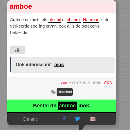
amboe
Amboe is zoiets als
oh shit
of
oh fuck
.
Hamboe
is de
verkeerde spelling ervan, ook al is de betekenis
hetzelfde.
Ook interessant:
mos
CKA
08.07.2019 16:28
#96162
straattaal
Bestel de
amboe
mok.
Delen: