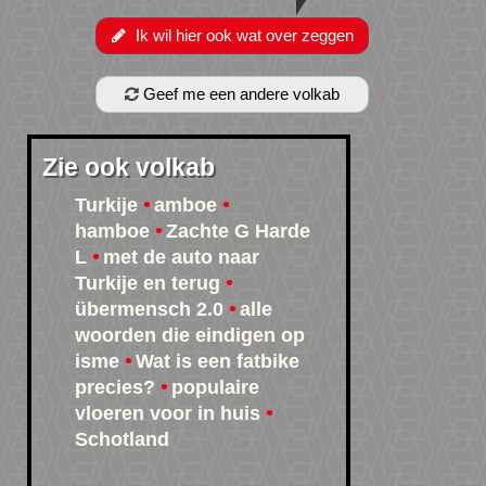
Ik wil hier ook wat over zeggen
Geef me een andere volkab
Zie ook volkab
Turkije
amboe
hamboe
Zachte G Harde
L
met de auto naar
Turkije en terug
übermensch 2.0
alle
woorden die eindigen op
isme
Wat is een fatbike
precies?
populaire
vloeren voor in huis
Schotland