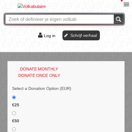
Schrijf verhaal
Log in
De of het?
Vraag & antwoord
DONATE MONTHLY
Webshop
DONATE ONCE ONLY
Select a Donation Option
(EUR)
€25
€50