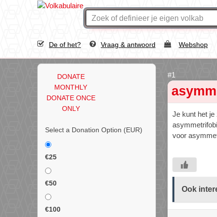
De of het?
Vraag & antwoord
Webshop
DONATE
MONTHLY
asymme
DONATE ONCE
ONLY
Je kunt het je
asymmetrifobi
Select a Donation Option
(EUR)
voor asymmet
€25
€50
Ook inter
€100