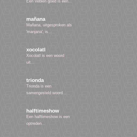
Een Veblen goed is een...
mañana
Mañana, uitgesproken als
'manjana', is...
xocolatl
Xocolatl is een woord
uit...
trionda
Trionda is een
samengesteld woord...
halftimeshow
Een halftimeshow is een
optreden...