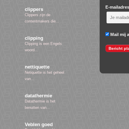
E-mailadre
clippers
Clippers zijn de
contentmakers die...
Mail mij 
clipping
Clipping is een Engels
woord...
nettiquette
Netiquette is het geheel
van...
datathermie
Datathermie is het
benutten van...
Veblen goed