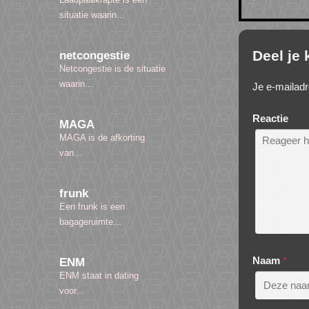
situatie waarin...
Deel je
netcongestie
Netcongestie is de situatie
waarin...
Je e-mailadr
Reactie
MAGA
MAGA is de afkorting
van...
frunk
Een frunk is een
bagageruimte...
Naam
*
ENM
ENM staat in dating
voor...