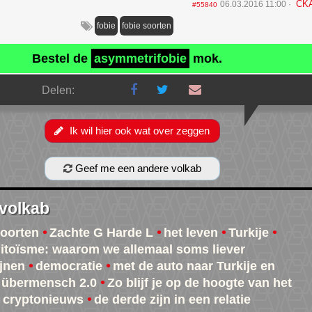
CK
06.03.2016 11:00
#55840
fobie
fobie soorten
Bestel de
asymmetrifobie
mok.
Delen:
Ik wil hier ook wat over zeggen
Geef me een andere volkab
 volkab
soorten
Zachte G Harde L
het leven
Turkije
itoïsme: waarom we allemaal soms liever
jnen
democratie
met de auto naar Turkije en
übermensch 2.0
Zo blijf je op de hoogte van het
e cryptonieuws
de derde zijn in een relatie