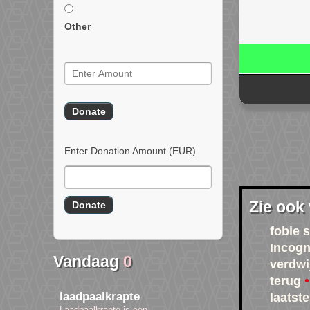
Other
Enter Donation Amount
(EUR)
Zie ook
fobie 
Incogn
Vandaag
0
verdwi
terug
laadpaalkrapte
laatst
Laadpaalkrapte is een