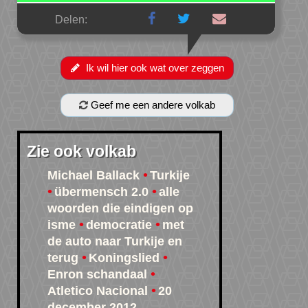
Delen:
Ik wil hier ook wat over zeggen
Geef me een andere volkab
Zie ook volkab
Michael Ballack
Turkije
übermensch 2.0
alle
woorden die eindigen op
isme
democratie
met
de auto naar Turkije en
terug
Koningslied
Enron schandaal
Atletico Nacional
20
december 2012