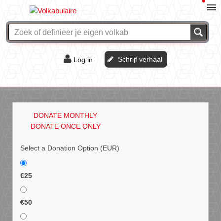
Schrijf verhaal
Log in
De of het?
Vraag & antwoord
DONATE MONTHLY
Webshop
DONATE ONCE ONLY
Select a Donation Option
(EUR)
€25
€50