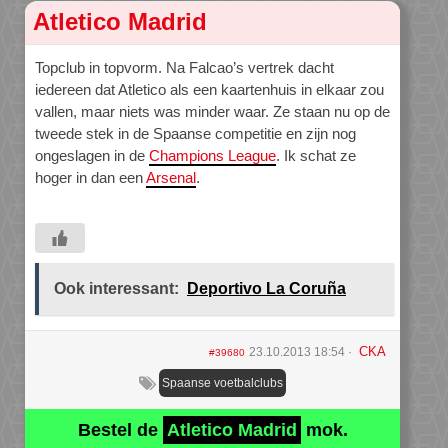
Atletico Madrid
Topclub in topvorm. Na Falcao’s vertrek dacht
iedereen dat Atletico als een kaartenhuis in elkaar zou
vallen, maar niets was minder waar. Ze staan nu op de
tweede stek in de Spaanse competitie en zijn nog
ongeslagen in de
Champions League
. Ik schat ze
hoger in dan een
Arsenal
.
Ook interessant:
Deportivo La Coruña
CKA
23.10.2013 18:54
#39680
Spaanse voetbalclubs
Bestel de
Atletico Madrid
mok.