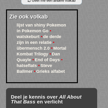
Geef me een andere volkab
Zie ook volkab
lijst van shiny Pokemon
in Pokemon Go
watskeburt
de derde
zijn in een relatie
übermensch 2.0
Mortal
Kombat Trilogy
Dan
Quayle
End of Days
hatseflats
Steve
Ballmer
Grieks alfabet
Deel je kennis over
All About
That Bass
en verlicht