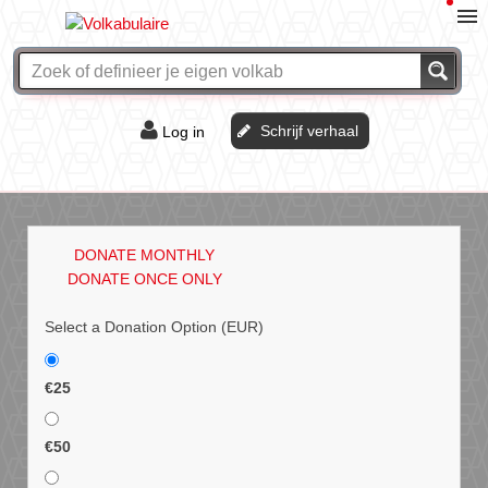
Schrijf verhaal
Log in
De of het?
Vraag & antwoord
DONATE MONTHLY
Webshop
DONATE ONCE ONLY
Select a Donation Option
(EUR)
€25
€50