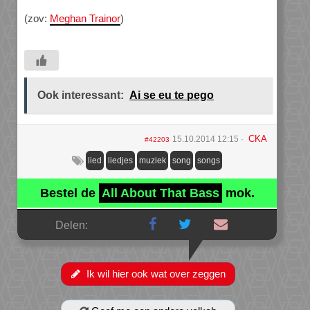
(zov:
Meghan Trainor
)
Ook interessant:
Ai se eu te pego
CKA
15.10.2014 12:15
#42203
lied
liedjes
muziek
song
songs
Bestel de
All About That Bass
mok.
Delen:
Ik wil hier ook wat over zeggen