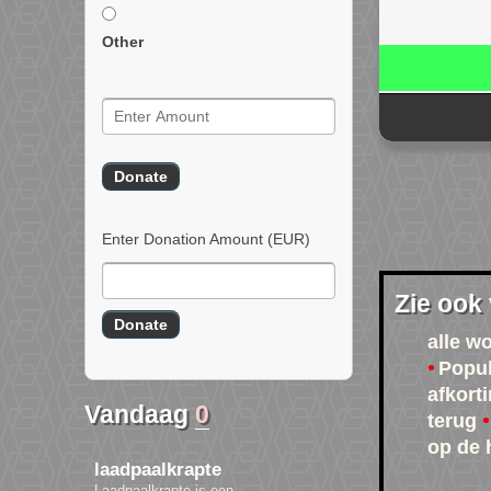
Other
Enter Donation Amount
(EUR)
Zie ook
alle w
Popul
afkort
Vandaag
0
terug
op de 
laadpaalkrapte
Laadpaalkrapte is een