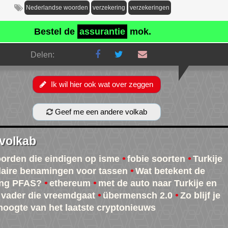
Nederlandse woorden
verzekering
verzekeringen
Bestel de
assurantie
mok.
Delen:
Ik wil hier ook wat over zeggen
Geef me een andere volkab
 volkab
oorden die eindigen op isme
fobie soorten
Turkije
aire benamingen voor tassen
Wat betekent de
ing PFAS?
ethereum
met de auto naar Turkije en
vader die vreemdgaat
übermensch 2.0
Zo blijf je
hoogte van het laatste cryptonieuws