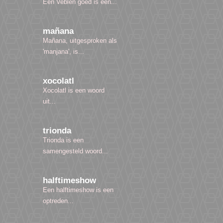
Een Veblen goed is een...
mañana
Mañana, uitgesproken als
'manjana', is...
xocolatl
Xocolatl is een woord
uit...
trionda
Trionda is een
samengesteld woord...
halftimeshow
Een halftimeshow is een
optreden...