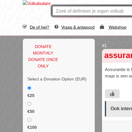
De of het?
Vraag & antwoord
Webshop
DONATE
MONTHLY
assura
DONATE ONCE
ONLY
Assurantie is
maar is een w
Select a Donation Option
(EUR)
€25
Ook inter
€50
€100