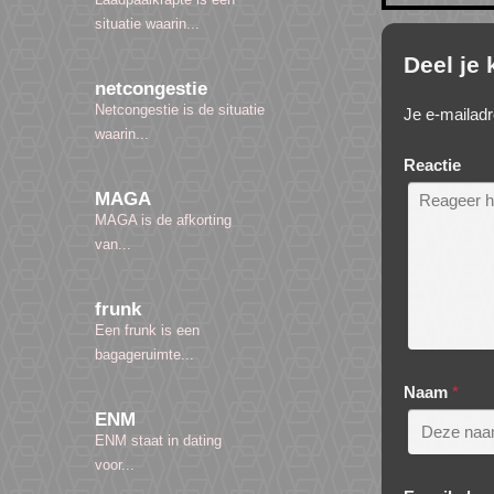
situatie waarin...
Deel je
netcongestie
Netcongestie is de situatie
Je e-mailadr
waarin...
Reactie
MAGA
MAGA is de afkorting
van...
frunk
Een frunk is een
bagageruimte...
Naam
*
ENM
ENM staat in dating
voor...