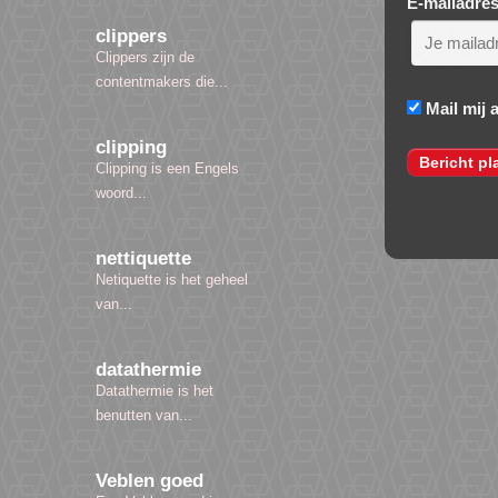
E-mailadre
clippers
Clippers zijn de
contentmakers die...
Mail mij 
clipping
Clipping is een Engels
woord...
nettiquette
Netiquette is het geheel
van...
datathermie
Datathermie is het
benutten van...
Veblen goed