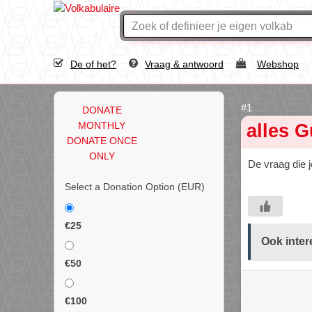
De of het?
Vraag & antwoord
Webshop
DONATE
MONTHLY
alles G
DONATE ONCE
ONLY
De vraag die 
Select a Donation Option
(EUR)
€25
Ook inter
€50
€100