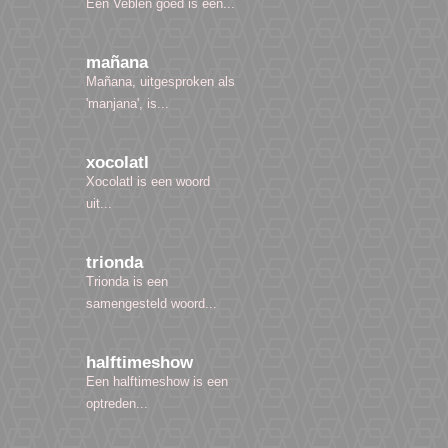
Een Veblen goed is een...
mañana
Mañana, uitgesproken als
'manjana', is...
xocolatl
Xocolatl is een woord
uit...
trionda
Trionda is een
samengesteld woord...
halftimeshow
Een halftimeshow is een
optreden...