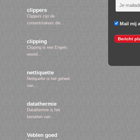
clippers
Clippers zijn de
contentmakers die...
Mail mij 
clipping
Clipping is een Engels
woord...
nettiquette
Netiquette is het geheel
van...
datathermie
Datathermie is het
benutten van...
Veblen goed