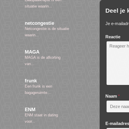
situatie waarin...
Deel je
netcongestie
Je e-mailadr
Netcongestie is de situatie
waarin...
Reactie
MAGA
MAGA is de afkorting
van...
frunk
Een frunk is een
bagageruimte...
Naam
*
ENM
ENM staat in dating
voor...
E-mailadre