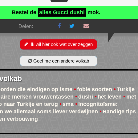
Bestel de
alles Gucci dushi
mok.
Delen:
Ik wil hier ook wat over zeggen
Geef me een andere volkab
 volkab
oorden die eindigen op isme
fobie soorten
Turkije
aire merken vrouwentassen
dushi
het leven
met
o naar Turkije en terug
sma
Incognitoïsme:
 we allemaal soms liever verdwijnen
Handige tips
en verbouwing