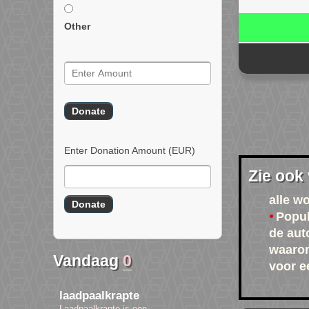
Other
Enter Donation Amount
(EUR)
Zie ook
alle w
Popul
de aut
waarom
Vandaag
0
voor e
laadpaalkrapte
Laadpaalkrapte is een