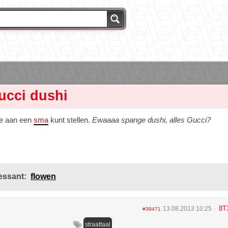
ucci dushi
je aan een
sma
kunt stellen.
Ewaaaa spange dushi, alles Gucci?
essant:
flowen
8T
13.08.2013 10:25
#39471
straattaal