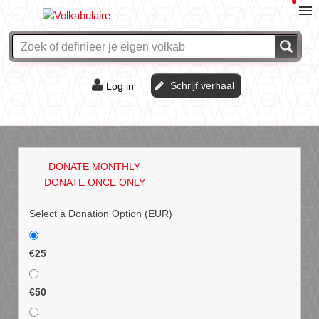
Schrijf verhaal
Log in
De of het?
Vraag & antwoord
DONATE MONTHLY
Webshop
DONATE ONCE ONLY
Select a Donation Option
(EUR)
€25
€50