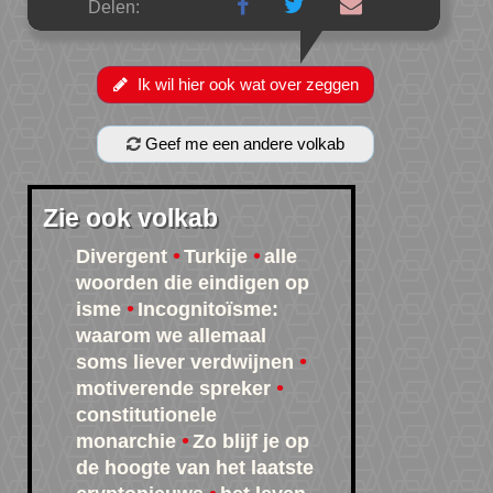
Delen:
Ik wil hier ook wat over zeggen
Geef me een andere volkab
Zie ook volkab
Divergent
Turkije
alle
woorden die eindigen op
isme
Incognitoïsme:
waarom we allemaal
soms liever verdwijnen
motiverende spreker
constitutionele
monarchie
Zo blijf je op
de hoogte van het laatste