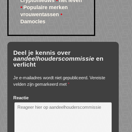
cryptonieuws
het leven
Populaire merken
vrouwentassen
Damocles
Deel je kennis over
aandeelhouderscommissie
en
verlicht
Je e-mailadres wordt niet gepubliceerd.
Vereiste
velden zijn gemarkeerd met
*
Reactie