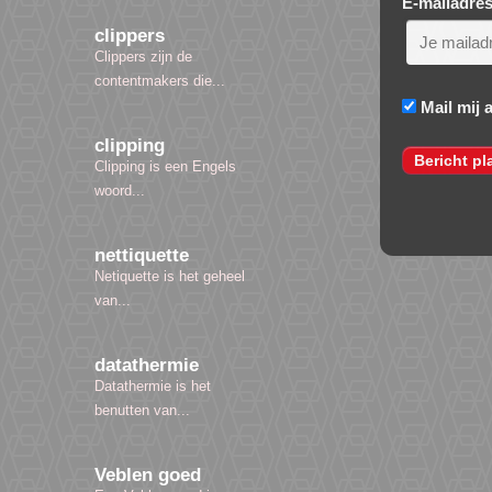
E-mailadre
clippers
Clippers zijn de
contentmakers die...
Mail mij 
clipping
Clipping is een Engels
woord...
nettiquette
Netiquette is het geheel
van...
datathermie
Datathermie is het
benutten van...
Veblen goed