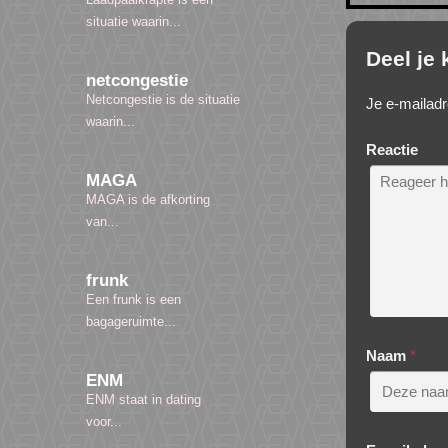
situatie waarin...
Deel je
netcongestie
Netcongestie is de situatie
Je e-mailadr
waarin...
Reactie
MAGA
MAGA is de afkorting
van...
frunk
Een frunk is een
bagageruimte...
Naam
*
ENM
ENM staat in dating
voor...