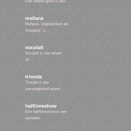
Een Veblen goed is een...
mañana
Mañana, uitgesproken als
'manjana', is...
xocolatl
Xocolatl is een woord
uit...
trionda
Trionda is een
samengesteld woord...
halftimeshow
Een halftimeshow is een
optreden...