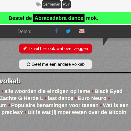
Gentleman
PSY
Bestel de
Abracadabra dance
mok.
Delen:
Ik wil hier ook wat over zeggen
Geef me een andere volkab
 volkab
alle woorden die eindigen op isme
Black Eyed
Zachte G Harde L
last dance
Euro Neuro
eum
Populaire benamingen voor tassen
Wat is een
e precies?
Dit is wat jij moet weten over de Bitcoin