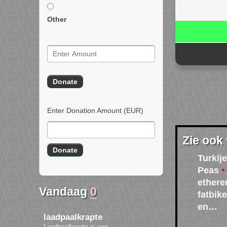
Other
Enter Donation Amount
(EUR)
Zie ook
Turkije
Peas
ether
Vandaag
0
fatbik
en…
laadpaalkrapte
Laadpaalkrapte is een