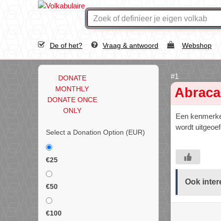
De of het?
Vraag & antwoord
Webshop
DONATE
MONTHLY
Abraca
DONATE ONCE
ONLY
Een kenmerke
wordt uitgeoef
Select a Donation Option
(EUR)
€25
Ook inter
€50
€100