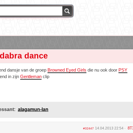
dabra dance
nd dansje van de groep
Browned Eyed Girls
die nu ook door
PSY
end in zijn
Gentleman
clip
essant:
alagamun-lan
8T
14.04.2013 22:54
#32447